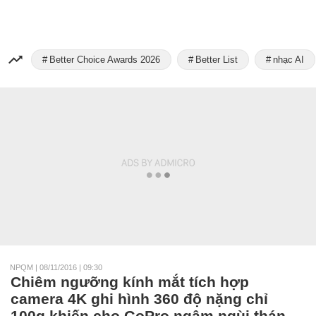
Better Choice Awards 2026
Better List
nhạc AI
NPQM
|
08/11/2016 | 09:30
Chiêm ngưỡng kính mắt tích hợp
camera 4K ghi hình 360 độ nặng chỉ
100g khiến cho GoPro ngậm ngùi thán