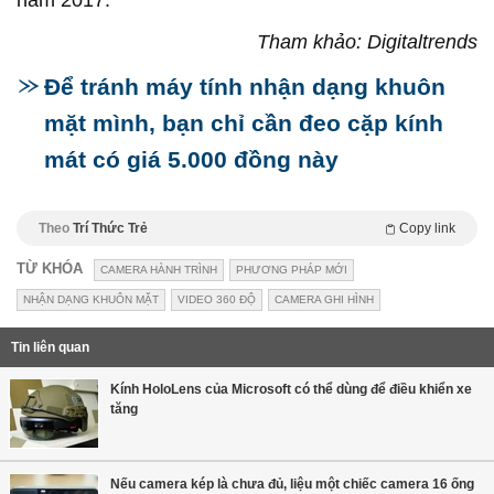
năm 2017.
Tham khảo: Digitaltrends
Để tránh máy tính nhận dạng khuôn
mặt mình, bạn chỉ cần đeo cặp kính
mát có giá 5.000 đồng này
Theo
Trí Thức Trẻ
Copy link
TỪ KHÓA
CAMERA HÀNH TRÌNH
PHƯƠNG PHÁP MỚI
NHẬN DẠNG KHUÔN MẶT
VIDEO 360 ĐỘ
CAMERA GHI HÌNH
Tin liên quan
Kính HoloLens của Microsoft có thể dùng để điều khiển xe
tăng
Nếu camera kép là chưa đủ, liệu một chiếc camera 16 ống