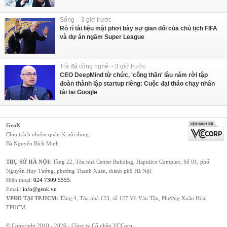
Sống - 3 giờ trước
Rò rỉ tài liệu mật phơi bày sự gian dối của chủ tịch FIFA
và dự án ngầm Super League
Trà đá công nghệ - 3 giờ trước
CEO DeepMind từ chức, 'công thần' lâu năm rời tập
đoàn thành lập startup riêng: Cuộc đại tháo chạy nhân
tài tại Google
GenK
Chịu trách nhiệm quản lý nội dung:
Bà Nguyễn Bích Minh
TRỤ SỞ HÀ NỘI:
Tầng 22, Tòa nhà Center Building, Hapulico Complex, Số 01, phố
Nguyễn Huy Tưởng, phường Thanh Xuân, thành phố Hà Nội
Điện thoại:
024 7309 5555
.
Email:
info@genk.vn
VPĐD TẠI TP.HCM:
Tầng 4, Tòa nhà 123, số 127 Võ Văn Tần, Phường Xuân Hòa,
TPHCM
© Copyright 2010 - 2026 - Công ty Cổ phần VCCorp