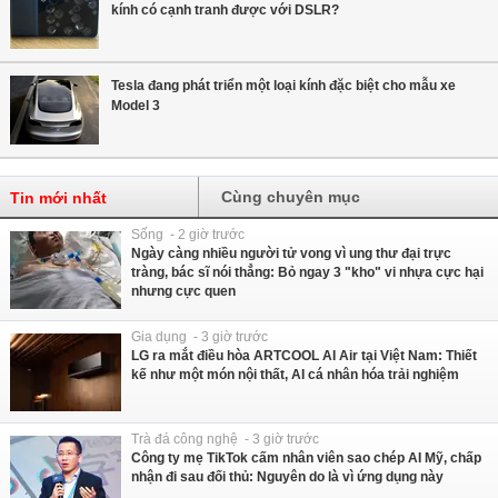
kính có cạnh tranh được với DSLR?
Tesla đang phát triển một loại kính đặc biệt cho mẫu xe
Model 3
Cùng chuyên mục
Tin mới nhất
Sống - 2 giờ trước
Ngày càng nhiều người tử vong vì ung thư đại trực
tràng, bác sĩ nói thẳng: Bỏ ngay 3 "kho" vi nhựa cực hại
nhưng cực quen
Gia dụng - 3 giờ trước
LG ra mắt điều hòa ARTCOOL AI Air tại Việt Nam: Thiết
kế như một món nội thất, AI cá nhân hóa trải nghiệm
Trà đá công nghệ - 3 giờ trước
Công ty mẹ TikTok cấm nhân viên sao chép AI Mỹ, chấp
nhận đi sau đối thủ: Nguyên do là vì ứng dụng này