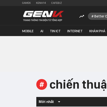
GAMEK
KENH14
CAFEBIZ
Better 
MOBILE
AI
TIN ICT
INTERNET
KHÁM PHÁ
chiến thuậ
#
Mới nhất