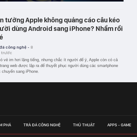
n tưởng Apple không quảng cáo câu kéo
ười dùng Android sang iPhone? Nhầm rồi
é
 đá công nghệ -
8
 trước
ó vẻ im hơi lặng tiếng, nhưng chắc ít người để ý, Apple còn có cả
trang web được lập ra để thuyết phục người dùng các smartphone
 chuyển sang iPhone.
M PHÁ
TRÀ ĐÁ CÔNG NGHỆ
THỦ THUẬT
APPS - GAME