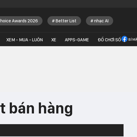
Choice Awards 2026
Better List
nhạc AI
XEM - MUA - LUÔN
XE
APPS-GAME
ĐỒ CHƠI SỐ
BÍ M
t bán hàng