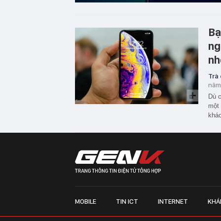
Bạ
ng
nh
Trà
năm
Dù c
một 
khác
MOBILE
TIN ICT
INTERNET
KHÁ