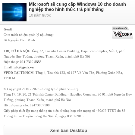
Microsoft sẽ cung cấp Windows 10 cho doanh
nghiệp theo hình thức trả phí tháng
10 năm trước
GenK
Chịu trách nhiệm quản lý nội dung:
Bà Nguyễn Bích Minh
TRỤ SỞ HÀ NỘI:
Tầng 22, Tòa nhà Center Building, Hapulico Complex, Số 01, phố
Nguyễn Huy Tưởng, phường Thanh Xuân, thành phố Hà Nội
Điện thoại:
024 7309 5555
.
Email:
info@genk.vn
VPĐD TẠI TP.HCM:
Tầng 4, Tòa nhà 123, số 127 Võ Văn Tần, Phường Xuân Hòa,
TPHCM
© Copyright 2010 - 2026 - Công ty Cổ phần VCCorp
Tầng 17, 19, 20, 21 Toà nhà Center Building - Hapulico Complex, Số 01, phố Nguyễn Huy
Tưởng, phường Thanh Xuân, thành phố Hà Nội
Hỗ trợ quảng cáo:
02473007108
Giấy phép thiết lập trang thông tin điện tử tổng hợp trên mạng số 460/GP-TTĐT do Sở
Thông tin và Truyền thông Hà Nội cấp ngày 03/02/2016
Xem bản Desktop