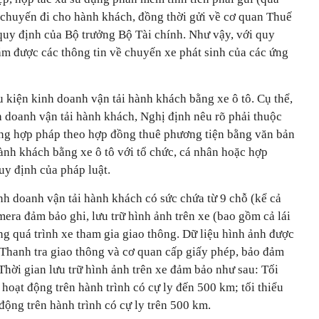
chuyến đi cho hành khách, đồng thời gửi về cơ quan Thuế
quy định của Bộ trưởng Bộ Tài chính. Như vậy, với quy
ắm được các thông tin về chuyến xe phát sinh của các ứng
 kiện kinh doanh vận tải hành khách bằng xe ô tô. Cụ thể,
nh doanh vận tải hành khách, Nghị định nêu rõ phải thuộc
ng hợp pháp theo hợp đồng thuê phương tiện bằng văn bản
ành khách bằng xe ô tô với tổ chức, cá nhân hoặc hợp
uy định của pháp luật.
nh doanh vận tải hành khách có sức chứa từ 9 chỗ (kể cả
amera đảm bảo ghi, lưu trữ hình ảnh trên xe (bao gồm cả lái
ng quá trình xe tham gia giao thông. Dữ liệu hình ảnh được
Thanh tra giao thông và cơ quan cấp giấy phép, bảo đảm
Thời gian lưu trữ hình ảnh trên xe đảm bảo như sau: Tối
 hoạt động trên hành trình có cự ly đến 500 km; tối thiểu
động trên hành trình có cự ly trên 500 km.