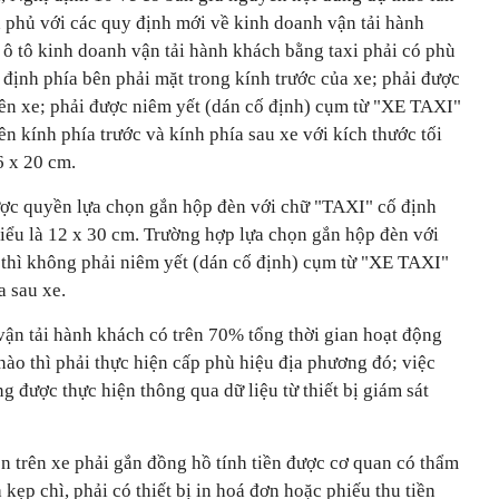
phủ với các quy định mới về kinh doanh vận tải hành
 ô tô kinh doanh vận tải hành khách bằng taxi phải có phù
định phía bên phải mặt trong kính trước của xe; phải được
rên xe; phải được niêm yết (dán cố định) cụm từ "XE TAXI"
ên kính phía trước và kính phía sau xe với kích thước tối
6 x 20 cm.
được quyền lựa chọn gắn hộp đèn với chữ "TAXI" cố định
thiểu là 12 x 30 cm. Trường hợp lựa chọn gắn hộp đèn với
 thì không phải niêm yết (dán cố định) cụm từ "XE TAXI"
a sau xe.
vận tải hành khách có trên 70% tổng thời gian hoạt động
nào thì phải thực hiện cấp phù hiệu địa phương đó; việc
g được thực hiện thông qua dữ liệu từ thiết bị giám sát
ền trên xe phải gắn đồng hồ tính tiền được cơ quan có thẩm
kẹp chì, phải có thiết bị in hoá đơn hoặc phiếu thu tiền