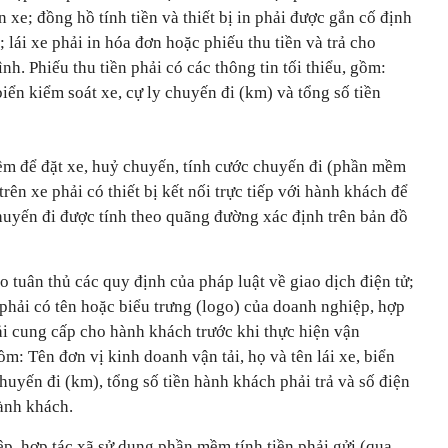
ên xe; đồng hồ tính tiền và thiết bị in phải được gắn cố định
; lái xe phải in hóa đơn hoặc phiếu thu tiền và trả cho
nh. Phiếu thu tiền phải có các thông tin tối thiểu, gồm:
iển kiểm soát xe, cự ly chuyến đi (km) và tổng số tiền
ềm để đặt xe, huỷ chuyến, tính cước chuyến đi (phần mềm
trên xe phải có thiết bị kết nối trực tiếp với hành khách để
huyến đi được tính theo quãng đường xác định trên bản đồ
 tuân thủ các quy định của pháp luật về giao dịch điện tử;
phải có tên hoặc biểu trưng (logo) của doanh nghiệp, hợp
ải cung cấp cho hành khách trước khi thực hiện vận
m: Tên đơn vị kinh doanh vận tải, họ và tên lái xe, biển
chuyến đi (km), tổng số tiền hành khách phải trả và số điện
hành khách.
p, hợp tác xã sử dụng phần mềm tính tiền phải gửi (qua