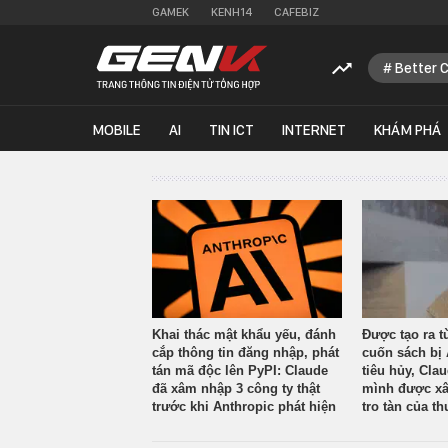
GAMEK
KENH14
CAFEBIZ
Better 
MOBILE
AI
TIN ICT
INTERNET
KHÁM PHÁ
Khai thác mật khẩu yếu, đánh
Được tạo ra t
cắp thông tin đăng nhập, phát
cuốn sách bị 
tán mã độc lên PyPI: Claude
tiêu hủy, Cla
đã xâm nhập 3 công ty thật
mình được xâ
trước khi Anthropic phát hiện
tro tàn của th