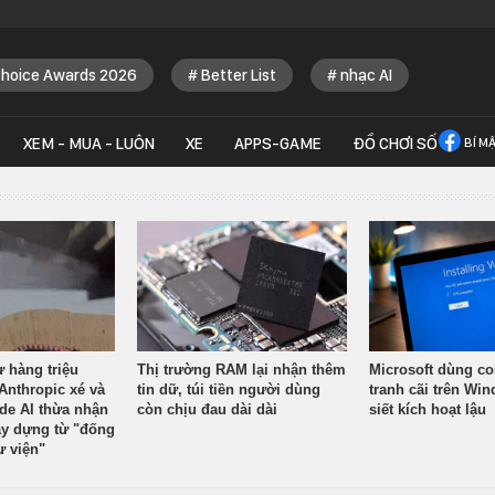
Choice Awards 2026
Better List
nhạc AI
XEM - MUA - LUÔN
XE
APPS-GAME
ĐỒ CHƠI SỐ
BÍ M
ừ hàng triệu
Thị trường RAM lại nhận thêm
Microsoft dùng co
Anthropic xé và
tin dữ, túi tiền người dùng
tranh cãi trên Wi
ude AI thừa nhận
còn chịu đau dài dài
siết kích hoạt lậu
y dựng từ "đống
ư viện"