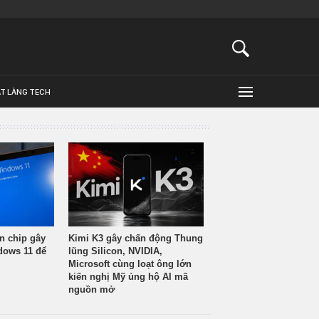
ẬT LÀNG TECH
n chip gây
Kimi K3 gây chấn động Thung
ndows 11 để
lũng Silicon, NVIDIA,
Microsoft cùng loạt ông lớn
kiến nghị Mỹ ủng hộ AI mã
nguồn mở