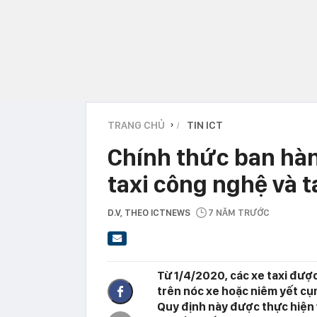
TRANG CHỦ
TIN ICT
›
Chính thức ban hàn
taxi công nghệ và t
D.V
, THEO ICTNEWS
7 NĂM TRƯỚC
Từ 1/4/2020, các xe taxi đượ
trên nóc xe hoặc niêm yết cụm
Quy định này được thực hiện vớ