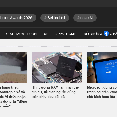
Choice Awards 2026
Better List
nhạc AI
XEM - MUA - LUÔN
XE
APPS-GAME
ĐỒ CHƠI SỐ
BÍ M
ừ hàng triệu
Thị trường RAM lại nhận thêm
Microsoft dùng co
Anthropic xé và
tin dữ, túi tiền người dùng
tranh cãi trên Wi
ude AI thừa nhận
còn chịu đau dài dài
siết kích hoạt lậu
y dựng từ "đống
ư viện"