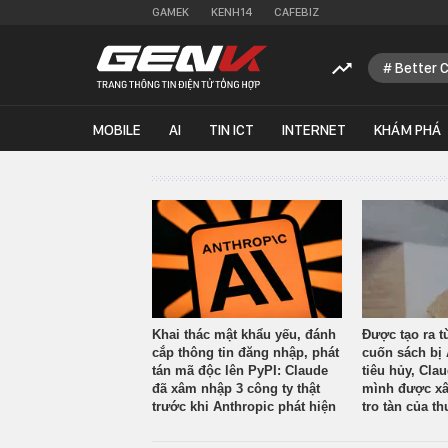
GAMEK
KENH14
CAFEBIZ
Better 
MOBILE
AI
TIN ICT
INTERNET
KHÁM PHÁ
Khai thác mật khẩu yếu, đánh
Được tạo ra t
cắp thông tin đăng nhập, phát
cuốn sách bị 
tán mã độc lên PyPI: Claude
tiêu hủy, Cla
đã xâm nhập 3 công ty thật
mình được xâ
trước khi Anthropic phát hiện
tro tàn của th