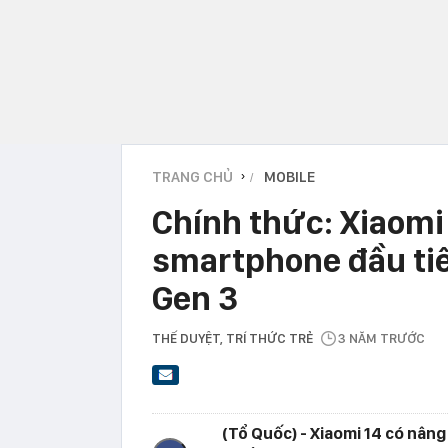
TRANG CHỦ
MOBILE
›
Chính thức: Xiaomi 
smartphone đầu ti
Gen 3
THẾ DUYỆT
, TRÍ THỨC TRẺ
3 NĂM TRƯỚC
(Tổ Quốc) - Xiaomi 14 có nâng