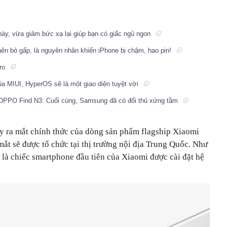
này, vừa giảm bức xạ lại giúp bạn có giấc ngủ ngon
nên bỏ gấp, là nguyên nhân khiến iPhone bị chậm, hao pin!
Pro
a MIUI, HyperOS sẽ là một giao diện tuyệt vời
 OPPO Find N3: Cuối cùng, Samsung đã có đối thủ xứng tầm
y ra mắt chính thức của dòng sản phẩm flagship Xiaomi
mắt sẽ được tổ chức tại thị trường nội địa Trung Quốc. Như
sẽ là chiếc smartphone đầu tiên của Xiaomi được cài đặt hệ