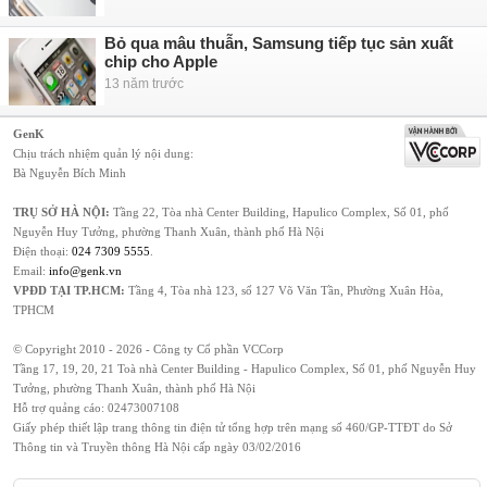
Bỏ qua mâu thuẫn, Samsung tiếp tục sản xuất
chip cho Apple
13 năm trước
GenK
Chịu trách nhiệm quản lý nội dung:
Bà Nguyễn Bích Minh
TRỤ SỞ HÀ NỘI:
Tầng 22, Tòa nhà Center Building, Hapulico Complex, Số 01, phố
Nguyễn Huy Tưởng, phường Thanh Xuân, thành phố Hà Nội
Điện thoại:
024 7309 5555
.
Email:
info@genk.vn
VPĐD TẠI TP.HCM:
Tầng 4, Tòa nhà 123, số 127 Võ Văn Tần, Phường Xuân Hòa,
TPHCM
© Copyright 2010 - 2026 - Công ty Cổ phần VCCorp
Tầng 17, 19, 20, 21 Toà nhà Center Building - Hapulico Complex, Số 01, phố Nguyễn Huy
Tưởng, phường Thanh Xuân, thành phố Hà Nội
Hỗ trợ quảng cáo:
02473007108
Giấy phép thiết lập trang thông tin điện tử tổng hợp trên mạng số 460/GP-TTĐT do Sở
Thông tin và Truyền thông Hà Nội cấp ngày 03/02/2016