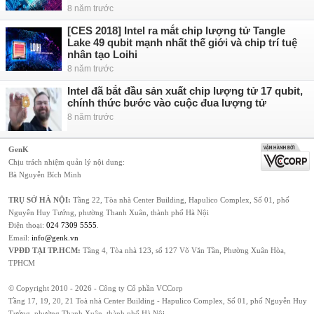
8 năm trước
[CES 2018] Intel ra mắt chip lượng tử Tangle
Lake 49 qubit mạnh nhất thế giới và chip trí tuệ
nhân tạo Loihi
8 năm trước
Intel đã bắt đầu sản xuất chip lượng tử 17 qubit,
chính thức bước vào cuộc đua lượng tử
8 năm trước
GenK
Chịu trách nhiệm quản lý nội dung:
Bà Nguyễn Bích Minh
TRỤ SỞ HÀ NỘI:
Tầng 22, Tòa nhà Center Building, Hapulico Complex, Số 01, phố
Nguyễn Huy Tưởng, phường Thanh Xuân, thành phố Hà Nội
Điện thoại:
024 7309 5555
.
Email:
info@genk.vn
VPĐD TẠI TP.HCM:
Tầng 4, Tòa nhà 123, số 127 Võ Văn Tần, Phường Xuân Hòa,
TPHCM
© Copyright 2010 - 2026 - Công ty Cổ phần VCCorp
Tầng 17, 19, 20, 21 Toà nhà Center Building - Hapulico Complex, Số 01, phố Nguyễn Huy
Tưởng, phường Thanh Xuân, thành phố Hà Nội