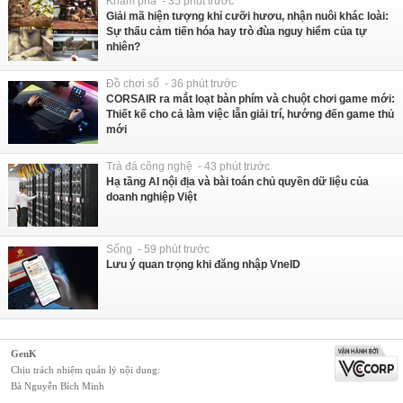
Khám phá - 35 phút trước
Giải mã hiện tượng khỉ cưỡi hươu, nhận nuôi khác loài:
Sự thấu cảm tiến hóa hay trò đùa nguy hiểm của tự
nhiên?
Đồ chơi số - 36 phút trước
CORSAIR ra mắt loạt bàn phím và chuột chơi game mới:
Thiết kế cho cả làm việc lẫn giải trí, hướng đến game thủ
mới
Trà đá công nghệ - 43 phút trước
Hạ tầng AI nội địa và bài toán chủ quyền dữ liệu của
doanh nghiệp Việt
Sống - 59 phút trước
Lưu ý quan trọng khi đăng nhập VneID
GenK
Chịu trách nhiệm quản lý nội dung:
Bà Nguyễn Bích Minh