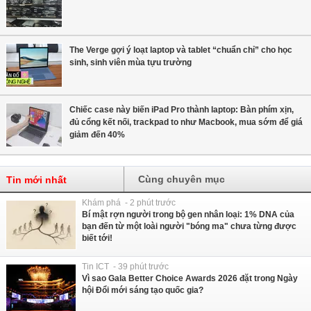
The Verge gợi ý loạt laptop và tablet “chuẩn chỉ” cho học
sinh, sinh viên mùa tựu trường
Chiếc case này biến iPad Pro thành laptop: Bàn phím xịn,
đủ cổng kết nối, trackpad to như Macbook, mua sớm để giá
giảm đến 40%
Cùng chuyên mục
Tin mới nhất
Khám phá - 2 phút trước
Bí mật rợn người trong bộ gen nhân loại: 1% DNA của
bạn đến từ một loài người "bóng ma" chưa từng được
biết tới!
Tin ICT - 39 phút trước
Vì sao Gala Better Choice Awards 2026 đặt trong Ngày
hội Đổi mới sáng tạo quốc gia?