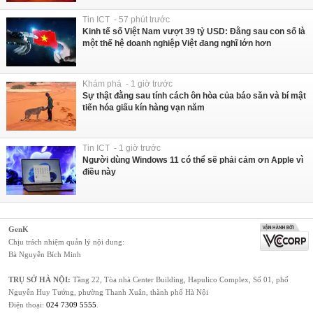
Tin ICT - 57 phút trước
Kinh tế số Việt Nam vượt 39 tỷ USD: Đằng sau con số là
một thế hệ doanh nghiệp Việt đang nghĩ lớn hơn
Khám phá - 1 giờ trước
Sự thật đằng sau tính cách ôn hòa của báo săn và bí mật
tiến hóa giấu kín hàng vạn năm
Tin ICT - 1 giờ trước
Người dùng Windows 11 có thể sẽ phải cảm ơn Apple vì
điều này
GenK
Chịu trách nhiệm quản lý nội dung:
Bà Nguyễn Bích Minh
TRỤ SỞ HÀ NỘI:
Tầng 22, Tòa nhà Center Building, Hapulico Complex, Số 01, phố
Nguyễn Huy Tưởng, phường Thanh Xuân, thành phố Hà Nội
Điện thoại:
024 7309 5555
.