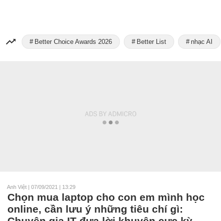
Better Choice Awards 2026
Better List
nhạc AI
Anh Việt
|
07/09/2021 | 13:29
Chọn mua laptop cho con em mình học
online, cần lưu ý những tiêu chí gì:
Chuyên gia IT đưa lời khuyên cực kỳ