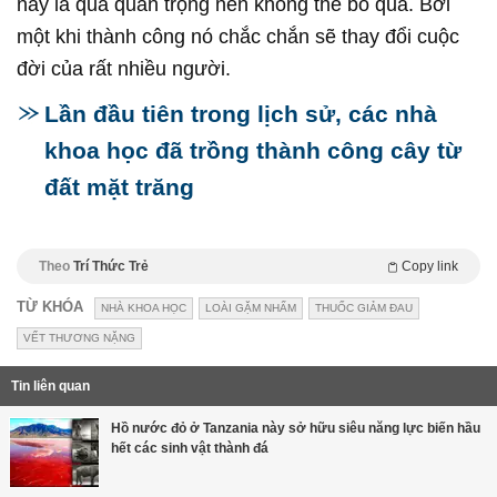
này là quá quan trọng nên không thể bỏ qua. Bởi
một khi thành công nó chắc chắn sẽ thay đổi cuộc
đời của rất nhiều người.
Lần đầu tiên trong lịch sử, các nhà
khoa học đã trồng thành công cây từ
đất mặt trăng
Theo
Trí Thức Trẻ
Copy link
TỪ KHÓA
NHÀ KHOA HỌC
LOÀI GẶM NHẤM
THUỐC GIẢM ĐAU
VẾT THƯƠNG NẶNG
Tin liên quan
Hồ nước đỏ ở Tanzania này sở hữu siêu năng lực biến hầu
hết các sinh vật thành đá