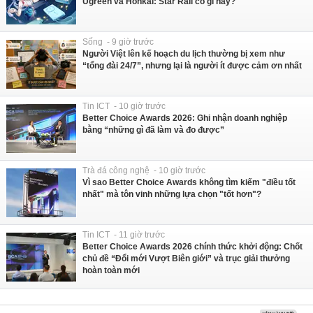
Ugreen và Honkai: Star Rail có gì hay?
Sống - 9 giờ trước
Người Việt lên kế hoạch du lịch thường bị xem như
“tổng đài 24/7”, nhưng lại là người ít được cảm ơn nhất
Tin ICT - 10 giờ trước
Better Choice Awards 2026: Ghi nhận doanh nghiệp
bằng “những gì đã làm và đo được”
Trà đá công nghệ - 10 giờ trước
Vì sao Better Choice Awards không tìm kiếm "điều tốt
nhất" mà tôn vinh những lựa chọn "tốt hơn"?
Tin ICT - 11 giờ trước
Better Choice Awards 2026 chính thức khởi động: Chốt
chủ đề “Đổi mới Vượt Biên giới” và trục giải thưởng
hoàn toàn mới