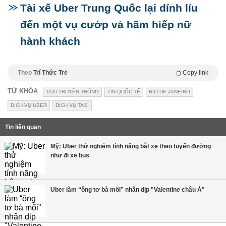
Tài xế Uber Trung Quốc lại dính líu
đến một vụ cướp và hãm hiếp nữ
hành khách
Theo
Trí Thức Trẻ
Copy link
TỪ KHÓA
TAXI TRUYỀN THỐNG
TIN QUỐC TẾ
RIO DE JANEIRO
DỊCH VỤ UBER
DỊCH VỤ TAXI
Tin liên quan
Mỹ: Uber thử nghiệm tính năng bắt xe theo tuyến đường
như đi xe bus
Uber làm “ông tơ bà mối” nhân dịp "Valentine châu Á"