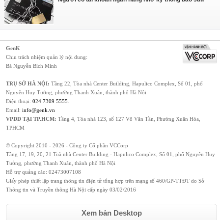
GenK
Chịu trách nhiệm quản lý nội dung:
Bà Nguyễn Bích Minh
TRỤ SỞ HÀ NỘI:
Tầng 22, Tòa nhà Center Building, Hapulico Complex, Số 01, phố
Nguyễn Huy Tưởng, phường Thanh Xuân, thành phố Hà Nội
Điện thoại:
024 7309 5555
.
Email:
info@genk.vn
VPĐD TẠI TP.HCM:
Tầng 4, Tòa nhà 123, số 127 Võ Văn Tần, Phường Xuân Hòa,
TPHCM
© Copyright 2010 - 2026 - Công ty Cổ phần VCCorp
Tầng 17, 19, 20, 21 Toà nhà Center Building - Hapulico Complex, Số 01, phố Nguyễn Huy
Tưởng, phường Thanh Xuân, thành phố Hà Nội
Hỗ trợ quảng cáo:
02473007108
Giấy phép thiết lập trang thông tin điện tử tổng hợp trên mạng số 460/GP-TTĐT do Sở
Thông tin và Truyền thông Hà Nội cấp ngày 03/02/2016
Xem bản Desktop