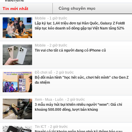
Cùng chuyên mục
Tin mới nhất
Mobile - 1 giờ trước
Lập kỷ lục 1,44 triệu đơn tại Hàn Quốc, Galaxy Z Fold8
tiếp tục kéo doanh số dòng gập tại Việt Nam tăng 52%
Mobile - 2 giờ trước
Tin vui cho tất cả người đang có iPhone cũ
Đồ chơi số - 2 giờ trước
Bộ đôi màn hình "học hết sức, chơi hết mình" cho Gen Z
đa nhiệm
Xem - Mua - Luôn - 2 giờ trước
3 mẫu máy hút bụi khiến nhiều người “wow”: Giá chỉ
khoảng 500.000 đồng, lượt bán khủng
Tin ICT - 2 giờ trước
Người có tài khoản ngân hàng nhớ kỹ thông báo sau