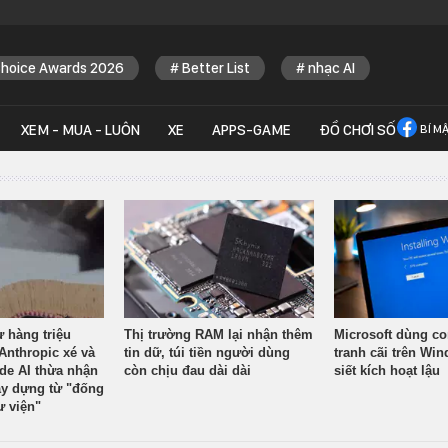
Choice Awards 2026
Better List
nhạc AI
XEM - MUA - LUÔN
XE
APPS-GAME
ĐỒ CHƠI SỐ
BÍ M
ừ hàng triệu
Thị trường RAM lại nhận thêm
Microsoft dùng co
Anthropic xé và
tin dữ, túi tiền người dùng
tranh cãi trên Wi
ude AI thừa nhận
còn chịu đau dài dài
siết kích hoạt lậu
y dựng từ "đống
ư viện"