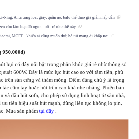
-Ning, Anta tung loạt giày, quần áo, balo thể thao giá giảm hấp dẫn
en còn làm loạt đồ ngon - bổ - rẻ như thế này
iaomi, MOFT... khiến ai cũng muốn thử, bỏ túi mang đi khắp nơi
g 950.000đ)
t bụi có dây nổi bật trong phân khúc giá rẻ nhờ thông số
ng suất 600W. Đây là mức lực hút cao so với tầm tiền, phù
rác trên sàn cứng và thảm mỏng. Điểm đáng chú ý là trọng
 tác cầm tay hoặc hút trên cao khá nhẹ nhàng. Phiên bản
àn và đầu hút sofa, cho phép sử dụng linh hoạt từ sàn nhà,
ưu tiên hiệu suất hút mạnh, dùng liên tục không lo pin,
hắc. Mua sản phẩm
tại đây
.