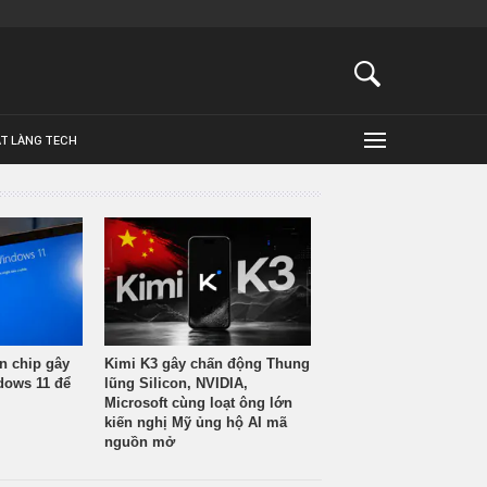
ẬT LÀNG TECH
n chip gây
Kimi K3 gây chấn động Thung
ndows 11 để
lũng Silicon, NVIDIA,
Microsoft cùng loạt ông lớn
kiến nghị Mỹ ủng hộ AI mã
nguồn mở