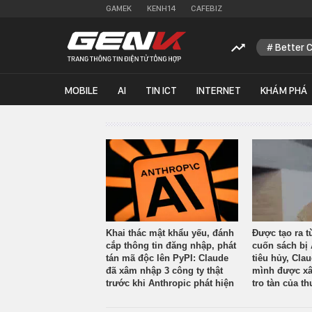
GAMEK
KENH14
CAFEBIZ
Better 
MOBILE
AI
TIN ICT
INTERNET
KHÁM PHÁ
Khai thác mật khẩu yếu, đánh
Được tạo ra t
cắp thông tin đăng nhập, phát
cuốn sách bị 
tán mã độc lên PyPI: Claude
tiêu hủy, Cla
đã xâm nhập 3 công ty thật
mình được xâ
trước khi Anthropic phát hiện
tro tàn của th