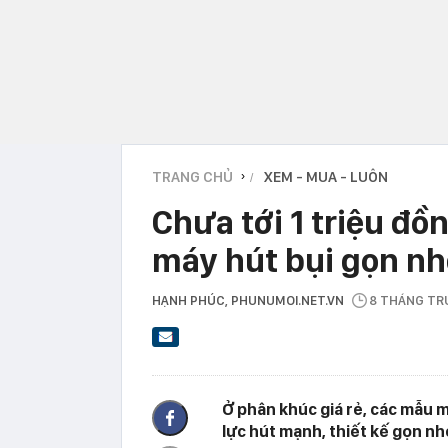
TRANG CHỦ
XEM - MUA - LUÔN
›
Chưa tới 1 triệu đ
máy hút bụi gọn nh
HẠNH PHÚC
, PHUNUMOI.NET.VN
8 THÁNG T
Ở phân khúc giá rẻ, các mẫu 
lực hút mạnh, thiết kế gọn nh