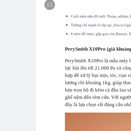
Cuối năm sắm đồ mới: Puma, adidas, Li
Tưởng chỉ mạnh ở cáp sạc, hóa ra Ugre
8 món đồ mini, gấp gọn của Baseus, X
PerySmith X10Pro (giá khoản
PerySmith X10Pro là mẫu máy hú
lực hút lên tới 21.000 Pa và cô
hợp để xử lý bụi mịn, tóc, vụn 
lượng chỉ khoảng 1kg, giúp thao
bản trọn bộ đi kèm cả đầu lau s
ghế nệm đến rèm cửa. Với người 
đây là lựa chọn rất đáng cân n