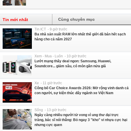
Cùng chuyên mục
Tin mới nhất
Tin ICT - 9 giờ trước
Ba nhà sản xuất RAM lớn nhất thế giới đã bán hết sạch
hàng cho cả năm 2027
Xem - Mua - Luôn - 10 giờ trước
Lướt mạng thấy deal ngon: Samsung, Huawei,
Soundcore... giảm sâu, có món gần nửa giá
Xe - 11 giờ trước
Công bố Car Choice Awards 2026: Mở rộng vinh danh cả
con người, sự kiện thúc đẩy ngành xe Việt Nam
Sống - 13 giờ trước
Ngày càng nhiều người tử vong vì ung thư đại trực
tràng, bác sĩ nói thẳng: Bỏ ngay 3 "kho" vi nhựa cực hại
nhưng cực quen