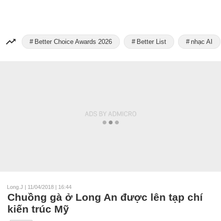
Better Choice Awards 2026
Better List
nhạc AI
Long.J
|
11/04/2018 | 16:44
Chuồng gà ở Long An được lên tạp chí
kiến trúc Mỹ