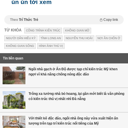
ùn ùn tới xem
Theo
Trí Thức Trẻ
Copy link
TỪ KHÓA
CÔNG TRÌNH KIẾN TRÚC
KHÔNG GIAN MỞ
NGƯỜI DÂN HIẾU KỲ
TỈNH LONG AN
NGUYỄN THU HOÀI
NƠI ĂN CHỐN Ở
KHÔNG GIAN SỐNG
HÌNH ẢNH THÚ VỊ
Tin liên quan
Ngôi nhà gạch ở Ấn Độ được tạp chí kiến trúc Mỹ khen
ngợi vì khả năng chống nóng độc đáo
Trông xa tưởng nhà bỏ hoang, lại gần mới biết là văn phòng
có kiến trúc thú vị nhất nhì Đà nẵng
Với thiết kế độc đáo, ngôi nhà ống này vừa xuất hiện ấn
tượng trên tạp trí kiến trúc nổi tiếng của Mỹ