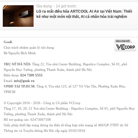
Gia dụng - 14 giờ trước
LG ra mắt điều hòa ARTCOOL AI Air tại Việt Nam: Thiết
kế như một món nội thất, AI cá nhân hóa trải nghiệm
GenK
Chịu trách nhiệm quản lý nội dung:
Bà Nguyễn Bích Minh
TRỤ SỞ HÀ NỘI:
Tầng 22, Tòa nhà Center Building, Hapulico Complex, Số 01, phố
Nguyễn Huy Tưởng, phường Thanh Xuân, thành phố Hà Nội
Điện thoại:
024 7309 5555
.
Email:
info@genk.vn
VPĐD TẠI TP.HCM:
Tầng 4, Tòa nhà 123, số 127 Võ Văn Tần, Phường Xuân Hòa,
TPHCM
© Copyright 2010 - 2026 - Công ty Cổ phần VCCorp
Tầng 17, 19, 20, 21 Toà nhà Center Building - Hapulico Complex, Số 01, phố Nguyễn Huy
Tưởng, phường Thanh Xuân, thành phố Hà Nội
Hỗ trợ quảng cáo:
02473007108
Giấy phép thiết lập trang thông tin điện tử tổng hợp trên mạng số 460/GP-TTĐT do Sở
Thông tin và Truyền thông Hà Nội cấp ngày 03/02/2016