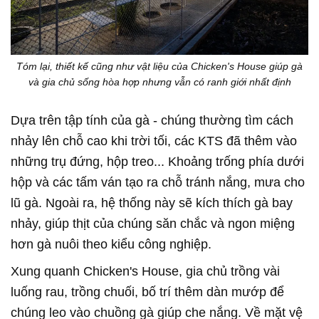
Tóm lại, thiết kế cũng như vật liệu của Chicken's House giúp gà
và gia chủ sống hòa hợp nhưng vẫn có ranh giới nhất định
Dựa trên tập tính của gà - chúng thường tìm cách
nhảy lên chỗ cao khi trời tối, các KTS đã thêm vào
những trụ đứng, hộp treo... Khoảng trống phía dưới
hộp và các tấm ván tạo ra chỗ tránh nắng, mưa cho
lũ gà. Ngoài ra, hệ thống này sẽ kích thích gà bay
nhảy, giúp thịt của chúng săn chắc và ngon miệng
hơn gà nuôi theo kiểu công nghiệp.
Xung quanh Chicken's House, gia chủ trồng vài
luống rau, trồng chuối, bố trí thêm dàn mướp để
chúng leo vào chuồng gà giúp che nắng. Về mặt vệ