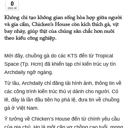
0
CHIA SẺ
Không chỉ tạo không gian sống hòa hợp giữa người
và gia cầm, Chicken’s House còn kích thích gà, vịt
bay nhảy, giúp thịt của chúng săn chắc hơn nuôi
theo kiểu công nghiệp.
Mới đây, chuồng gà do các KTS đến từ Tropical
Space (Tp. Hcm) đã khiến tạp chí kiến trúc uy tín
Archdaily ngỡ ngàng.
Từ lâu, Archdaily chỉ đăng tải hình ảnh, thông tin về
các công trình kiến trúc thú vị dành cho người. Có
lẽ, đây là lần đầu tiên họ phá lệ, đưa tin về chuồng
gà ở Việt Nam.
Ý tưởng về Chicken’s House đến từ chính yêu cầu
của gia chủ. Họ là một cặp vợ chồng cao tuổi, mong