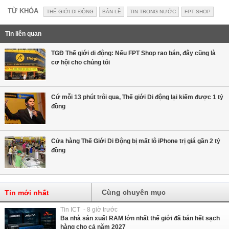
TỪ KHÓA
THẾ GIỚI DI ĐỘNG
BẢN LỀ
TIN TRONG NƯỚC
FPT SHOP
Tin liên quan
TGĐ Thế giới di động: Nếu FPT Shop rao bán, đây cũng là
cơ hội cho chúng tôi
Cứ mỗi 13 phút trôi qua, Thế giới Di động lại kiếm được 1 tỷ
đồng
Cửa hàng Thế Giới Di Động bị mất lô iPhone trị giá gần 2 tỷ
đồng
Cùng chuyên mục
Tin mới nhất
Tin ICT - 8 giờ trước
Ba nhà sản xuất RAM lớn nhất thế giới đã bán hết sạch
hàng cho cả năm 2027