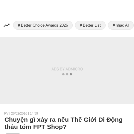
Better Choice Awards 2026
Better List
nhạc AI
PV
|
28/02/2016 | 14:39
Chuyện gì xảy ra nếu Thế Giới Di Động
thâu tóm FPT Shop?