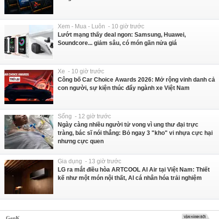
Xem - Mua - Luôn - 10 giờ trước
Lướt mạng thấy deal ngon: Samsung, Huawei,
Soundcore... giảm sâu, có món gần nửa giá
Xe - 10 giờ trước
Công bố Car Choice Awards 2026: Mở rộng vinh danh cả
con người, sự kiện thúc đẩy ngành xe Việt Nam
Sống - 12 giờ trước
Ngày càng nhiều người tử vong vì ung thư đại trực
tràng, bác sĩ nói thẳng: Bỏ ngay 3 "kho" vi nhựa cực hại
nhưng cực quen
Gia dụng - 13 giờ trước
LG ra mắt điều hòa ARTCOOL AI Air tại Việt Nam: Thiết
kế như một món nội thất, AI cá nhân hóa trải nghiệm
GenK