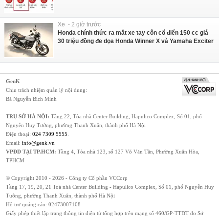
Xe - 2 giờ trước
Honda chính thức ra mắt xe tay côn cổ điển 150 cc giá
30 triệu đồng đe dọa Honda Winner X và Yamaha Exciter
GenK
Chịu trách nhiệm quản lý nội dung:
Bà Nguyễn Bích Minh
TRỤ SỞ HÀ NỘI:
Tầng 22, Tòa nhà Center Building, Hapulico Complex, Số 01, phố
Nguyễn Huy Tưởng, phường Thanh Xuân, thành phố Hà Nội
Điện thoại:
024 7309 5555
.
Email:
info@genk.vn
VPĐD TẠI TP.HCM:
Tầng 4, Tòa nhà 123, số 127 Võ Văn Tần, Phường Xuân Hòa,
TPHCM
© Copyright 2010 - 2026 - Công ty Cổ phần VCCorp
Tầng 17, 19, 20, 21 Toà nhà Center Building - Hapulico Complex, Số 01, phố Nguyễn Huy
Tưởng, phường Thanh Xuân, thành phố Hà Nội
Hỗ trợ quảng cáo:
02473007108
Giấy phép thiết lập trang thông tin điện tử tổng hợp trên mạng số 460/GP-TTĐT do Sở