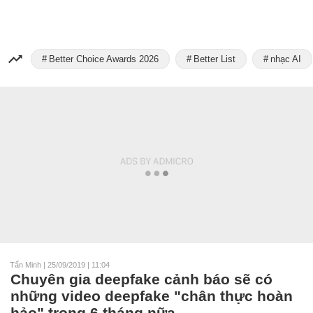
Better Choice Awards 2026
Better List
nhạc AI
Tấn Minh
|
25/09/2019 | 11:04
Chuyên gia deepfake cảnh báo sẽ có
những video deepfake "chân thực hoàn
hảo" trong 6 tháng nữa