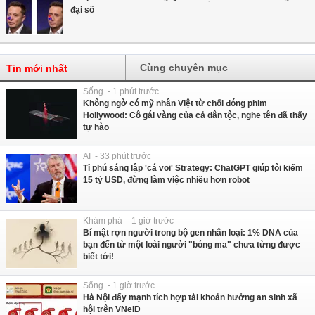
đại số
Cùng chuyên mục
Tin mới nhất
Sống - 1 phút trước
Không ngờ có mỹ nhân Việt từ chối đóng phim
Hollywood: Cô gái vàng của cả dân tộc, nghe tên đã thấy
tự hào
AI - 33 phút trước
Tỉ phú sáng lập 'cá voi' Strategy: ChatGPT giúp tôi kiếm
15 tỷ USD, đừng làm việc nhiều hơn robot
Khám phá - 1 giờ trước
Bí mật rợn người trong bộ gen nhân loại: 1% DNA của
bạn đến từ một loài người "bóng ma" chưa từng được
biết tới!
Sống - 1 giờ trước
Hà Nội đẩy mạnh tích hợp tài khoản hưởng an sinh xã
hội trên VNeID