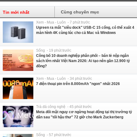
Cùng chuyên mục
Tin mới nhất
Xem - Mua - Luôn - 7 phút trước
Ugreen ra mắt "siêu dock" USB-C 15 cổng, có thể xuất 4
màn hình 4K cùng lúc cho cả Mac và Windows
Sống - 19 phút trước
Công bố 10 doanh nghiệp phân phối – bán lẻ nộp ngân
sách lớn nhất Việt Nam 2026: Ai tạo nên gần 12.900 tỷ
đồng?
Xem - Mua - Luôn - 34 phút trước
7 điện thoại pin trên 8.000mAh "ngon" nhất 2026
Trà đá công nghệ - 45 phút trước
Meta đối mặt nguy cơ ngừng hoạt động tại thị trường tỷ
dân sau "tối hậu thư" 72 giờ cho Mark Zuckerberg
Sống - 57 phút trước