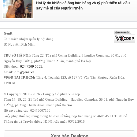
Hai lý do khiến cả ông bán hàng và tỷ phú thiên tài đều
say mê dì của Người Nhện
GenK
Chịu trách nhiệm quản lý nội dung:
Bà Nguyễn Bích Minh
TRỤ SỞ HÀ NỘI:
Tầng 22, Tòa nhà Center Building, Hapulico Complex, Số 01, phố
Nguyễn Huy Tưởng, phường Thanh Xuân, thành phố Hà Nội
Điện thoại:
024 7309 5555
.
Email:
info@genk.vn
VPĐD TẠI TP.HCM:
Tầng 4, Tòa nhà 123, số 127 Võ Văn Tần, Phường Xuân Hòa,
TPHCM
© Copyright 2010 - 2026 - Công ty Cổ phần VCCorp
Tầng 17, 19, 20, 21 Toà nhà Center Building - Hapulico Complex, Số 01, phố Nguyễn Huy
Tưởng, phường Thanh Xuân, thành phố Hà Nội
Hỗ trợ quảng cáo:
02473007108
Giấy phép thiết lập trang thông tin điện tử tổng hợp trên mạng số 460/GP-TTĐT do Sở
Thông tin và Truyền thông Hà Nội cấp ngày 03/02/2016
Xem bản Desktop