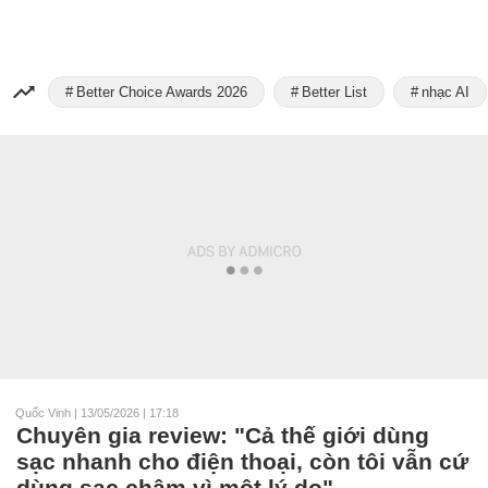
Better Choice Awards 2026
Better List
nhạc AI
Quốc Vinh
|
13/05/2026 | 17:18
Chuyên gia review: "Cả thế giới dùng
sạc nhanh cho điện thoại, còn tôi vẫn cứ
dùng sạc chậm vì một lý do"