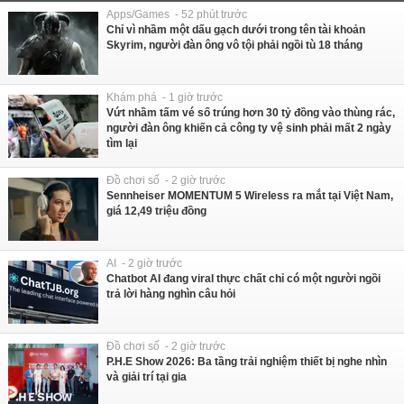
Apps/Games - 52 phút trước
Chỉ vì nhầm một dấu gạch dưới trong tên tài khoản
Skyrim, người đàn ông vô tội phải ngồi tù 18 tháng
Khám phá - 1 giờ trước
Vứt nhầm tấm vé số trúng hơn 30 tỷ đồng vào thùng rác,
người đàn ông khiến cả công ty vệ sinh phải mất 2 ngày
tìm lại
Đồ chơi số - 2 giờ trước
Sennheiser MOMENTUM 5 Wireless ra mắt tại Việt Nam,
giá 12,49 triệu đồng
AI - 2 giờ trước
Chatbot AI đang viral thực chất chỉ có một người ngồi
trả lời hàng nghìn câu hỏi
Đồ chơi số - 2 giờ trước
P.H.E Show 2026: Ba tầng trải nghiệm thiết bị nghe nhìn
và giải trí tại gia