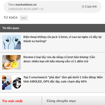
Theo
markettimes.vn
Copy link
13/05/2026 06:00 (GMT +7)
TỪ KHÓA
SẠC
Tin liên quan
Điện thoại không còn jack 3.5mm, vì sao tai nghe có dây lại
thành xu hướng?
Review 2 loại tẩy rửa đa năng có lượt bán khủng: Cân
được nhiều loại vết bẩn nhưng vẫn có 1 điểm trừ
Top 3 smartwatch "phá đảo" tầm giá dưới 1 triệu đồng: Màn
hình AMOLED, GPS độc lập, sale chạm đáy 60%
Cùng chuyên mục
Tin mới nhất