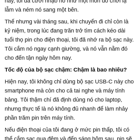
này, tôi đã cười nhạo nó như một món đồ chơi lạ
lẫm và ném nó sang một bên.
Thế nhưng vài tháng sau, khi chuyến đi chỉ còn là
kỷ niệm, trong lúc đang trăn trở tìm cách kéo dài
tuổi thọ pin cho điện thoại, tôi đã nhớ ra bộ sạc này.
Tôi cắm nó ngay cạnh giường, và nó vẫn nằm đó
cho đến tận ngày hôm nay.
Tốc độ của bộ sạc chậm: Chậm là bao nhiêu?
Hiện nay, tôi không chỉ dùng bộ sạc USB-C này cho
smartphone mà còn cho cả tai nghe và máy tính
bảng. Tôi thậm chí đã định dùng nó cho laptop,
nhưng thực tế là nó không đủ nhanh để làm nhảy
phần trăm pin trên máy tính.
Nếu điện thoại của tôi đang ở mức pin thấp, tôi có
thể cắm sạc qua đêm và đến sáng hôm sau, pin sẽ