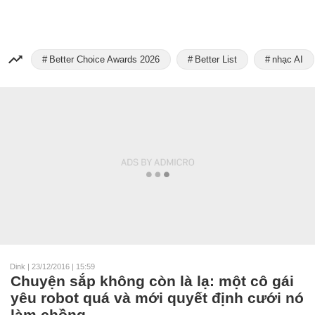
Better Choice Awards 2026
Better List
nhạc AI
Dink
|
23/12/2016 | 15:59
Chuyện sắp không còn là lạ: một cô gái
yêu robot quá và mới quyết định cưới nó
làm chồng