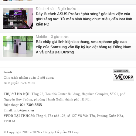
Đồ chơi số - 3 giờ trước
Đây là cách ASUS ProArt “phủ sóng” góc làm việc của
giới sáng tạo: Từ màn hình hàng chục triệu, đến loạt linh
kiện PC
Mobile - 3 giờ trước
Bất chấp giá linh kiện leo thang, smartphone gập cao
cấp của Samsung vẫn lập kỷ lục đặt hàng tại Đông Nam
Á và Châu Đại Dương
GenK
Chịu trách nhiệm quản lý nội dung:
Bà Nguyễn Bích Minh
TRỤ SỞ HÀ NỘI:
Tầng 22, Tòa nhà Center Building, Hapulico Complex, Số 01, phố
Nguyễn Huy Tưởng, phường Thanh Xuân, thành phố Hà Nội
Điện thoại:
024 7309 5555
.
Email:
info@genk.vn
VPĐD TẠI TP.HCM:
Tầng 4, Tòa nhà 123, số 127 Võ Văn Tần, Phường Xuân Hòa,
TPHCM
© Copyright 2010 - 2026 - Công ty Cổ phần VCCorp