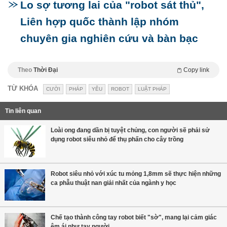
Lo sợ tương lai của "robot sát thủ",
Liên hợp quốc thành lập nhóm
chuyên gia nghiên cứu và bàn bạc
Theo
Thời Đại
Copy link
TỪ KHÓA
CƯỜI
PHÁP
YÊU
ROBOT
LUẬT PHÁP
Tin liên quan
Loài ong đang dần bị tuyệt chủng, con người sẽ phải sử
dụng robot siêu nhỏ để thụ phấn cho cây trồng
Robot siêu nhỏ với xúc tu mỏng 1,8mm sẽ thực hiện những
ca phẫu thuật nan giải nhất của ngành y học
Chế tạo thành công tay robot biết "sờ", mang lại cảm giác
êm ái như tay người