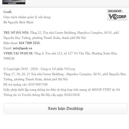
GenK
Chịu trách nhiệm quản lý nội dung:
Bà Nguyễn Bích Minh
TRỤ SỞ HÀ NỘI:
Tầng 22, Tòa nhà Center Building, Hapulico Complex, Số 01, phố
Nguyễn Huy Tưởng, phường Thanh Xuân, thành phố Hà Nội
Điện thoại:
024 7309 5555
.
Email:
info@genk.vn
VPĐD TẠI TP.HCM:
Tầng 4, Tòa nhà 123, số 127 Võ Văn Tần, Phường Xuân Hòa,
TPHCM
© Copyright 2010 - 2026 - Công ty Cổ phần VCCorp
Tầng 17, 19, 20, 21 Toà nhà Center Building - Hapulico Complex, Số 01, phố Nguyễn Huy
Tưởng, phường Thanh Xuân, thành phố Hà Nội
Hỗ trợ quảng cáo:
02473007108
Giấy phép thiết lập trang thông tin điện tử tổng hợp trên mạng số 460/GP-TTĐT do Sở
Thông tin và Truyền thông Hà Nội cấp ngày 03/02/2016
Xem bản Desktop