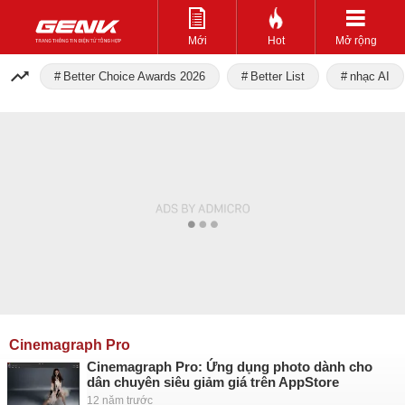
Mới
Hot
Mở rộng
Better Choice Awards 2026
Better List
nhạc AI
Cinemagraph Pro
Cinemagraph Pro: Ứng dụng photo dành cho
dân chuyên siêu giảm giá trên AppStore
12 năm trước