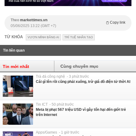
Theo
markettimes.vn
Copy link
05/06/2025 13:22 (GMT +7)
TỪ KHÓA
VƯƠN MÌNH BẰNG AI
TRÍ TUỆ NHÂN TẠO
Tin liên quan
Cùng chuyên mục
Tin mới nhất
Trà đá công nghệ - 3 phút trước
Cái gì lên rồi cũng phải xuống, trừ giá đồ điện tử thời AI
Tin ICT - 50 phút trước
Meta bị phạt 567 triệu USD vì gây tổn hại đến giới trẻ
trên Internet
Apps/Games - 1 giờ trước