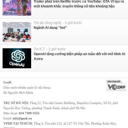
Trailer phát trên Netflix trước cả YouTube: GTA VI tạo ra
một khoảnh khắc truyền thông vô tiền khoáng hậu
Trà đá công nghệ - 2 giờ trước
Ngành AI đang "hot"
Tin ICT - 2 giờ trước
OpenAI tăng cường biện pháp an toàn đối với mô hình AI
Astra
GenK
Chịu trách nhiệm quản lý nội dung:
Bà Nguyễn Bích Minh
TRỤ SỞ HÀ NỘI:
Tầng 22, Tòa nhà Center Building, Hapulico Complex, Số 01, phố
Nguyễn Huy Tưởng, phường Thanh Xuân, thành phố Hà Nội
Điện thoại:
024 7309 5555
.
Email:
info@genk.vn
VPĐD TẠI TP.HCM:
Tầng 4, Tòa nhà 123, số 127 Võ Văn Tần, Phường Xuân Hòa,