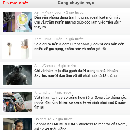
Cùng chuyên mục
Tin mới nhất
Xem - Mua - Luôn - 3 giờ trước
Dân văn phòng đang tranh thủ săn deal loạt món này:
Chỉ vài trăm nghìn nhưng giúp góc làm việc "lên đời"
thấy rõ
Xem - Mua - Luôn - 5 giờ trước
Sale chưa hết: Xiaomi, Panasonic, Lock&Lock vẫn còn
nhiều đồ gia dụng, chăm sóc cá nhân giá tốt
Apps/Games - 6 giờ trước
Chỉ vì nhầm một dấu gạch dưới trong tên tài khoản
Skyrim, người đàn ông vô tội phải ngồi tù 18 tháng
Khám phá - 7 giờ trước
Vứt nhầm tấm vé số trúng hơn 30 tỷ đồng vào thùng rác,
người đàn ông khiến cả công ty vệ sinh phải mất 2 ngày
tìm lại
Đồ chơi số - 7 giờ trước
Sennheiser MOMENTUM 5 Wireless ra mắt tại Việt Nam,
giá 12,49 triệu đồng