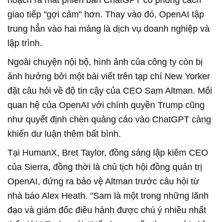
hoạch ra mắt phiên bản ChatGPT có phong cách
giao tiếp "gợi cảm" hơn. Thay vào đó, OpenAI tập
trung hẳn vào hai mảng là dịch vụ doanh nghiệp và
lập trình.
Ngoài chuyện nội bộ, hình ảnh của công ty còn bị
ảnh hưởng bởi một bài viết trên tạp chí New Yorker
đặt câu hỏi về độ tin cậy của CEO Sam Altman. Mối
quan hệ của OpenAI với chính quyền Trump cũng
như quyết định chèn quảng cáo vào ChatGPT càng
khiến dư luận thêm bất bình.
Tại HumanX, Bret Taylor, đồng sáng lập kiêm CEO
của Sierra, đồng thời là chủ tịch hội đồng quản trị
OpenAI, đứng ra bảo vệ Altman trước câu hỏi từ
nhà báo Alex Heath. "Sam là một trong những lãnh
đạo và giám đốc điều hành được chú ý nhiều nhất