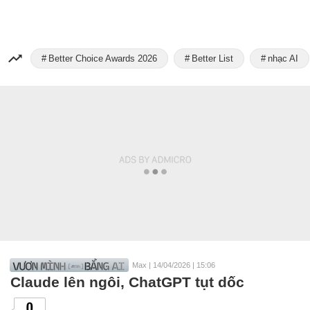
Better Choice Awards 2026
Better List
nhạc AI
Max
|
14/04/2026 | 15:06
Claude lên ngôi, ChatGPT tụt dốc
0