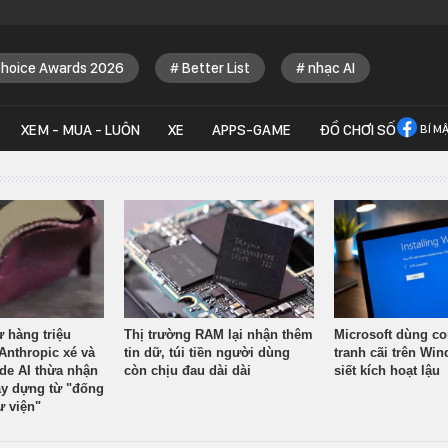
Choice Awards 2026
Better List
nhạc AI
XEM - MUA - LUÔN
XE
APPS-GAME
ĐỒ CHƠI SỐ
BÍ M
ừ hàng triệu
Thị trường RAM lại nhận thêm
Microsoft dùng co
Anthropic xé và
tin dữ, túi tiền người dùng
tranh cãi trên Wi
ude AI thừa nhận
còn chịu đau dài dài
siết kích hoạt lậu
y dựng từ "đống
ư viện"