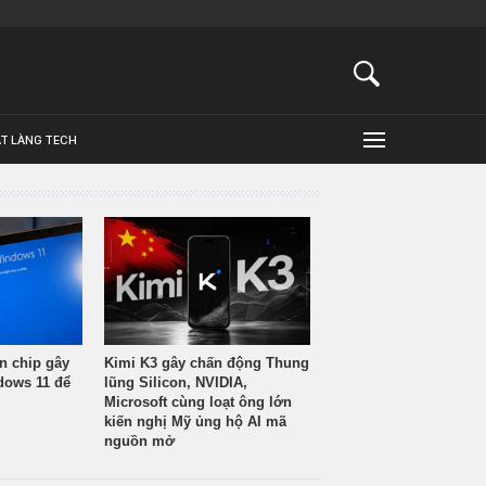
ẬT LÀNG TECH
n chip gây
Kimi K3 gây chấn động Thung
ndows 11 để
lũng Silicon, NVIDIA,
Microsoft cùng loạt ông lớn
kiến nghị Mỹ ủng hộ AI mã
nguồn mở