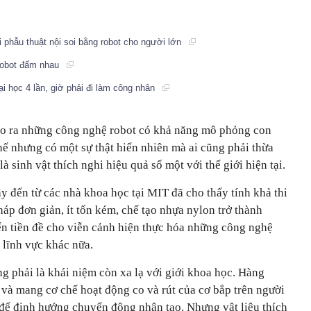
ai phẫu thuật nội soi bằng robot cho người lớn
 Robot đấm nhau
ại học 4 lần, giờ phải đi làm công nhân
ạo ra những công nghệ robot có khả năng mô phỏng con
hế nhưng có một sự thật hiển nhiên mà ai cũng phải thừa
à sinh vật thích nghi hiệu quả số một với thế giới hiện tại.
y đến từ các nhà khoa học tại MIT đã cho thấy tính khả thi
p đơn giản, ít tốn kém, chế tạo nhựa nylon trở thành
ển tiền đề cho viễn cảnh hiện thực hóa những công nghệ
 lĩnh vực khác nữa.
g phải là khái niệm còn xa lạ với giới khoa học. Hàng
 và mang cơ chế hoạt động co và rút của cơ bắp trên người
để định hướng chuyển động nhân tạo. Nhưng vật liệu thích