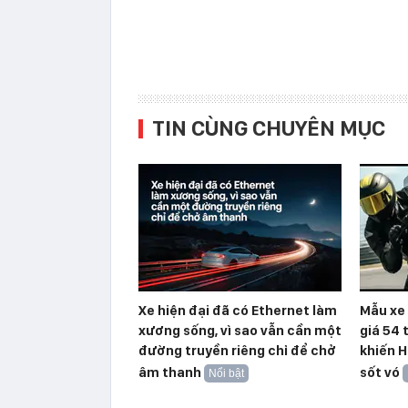
TIN CÙNG CHUYÊN MỤC
Xe hiện đại đã có Ethernet làm
Mẫu xe 
xương sống, vì sao vẫn cần một
giá 54 
đường truyền riêng chỉ để chở
khiến H
âm thanh
sốt vó
Nổi bật