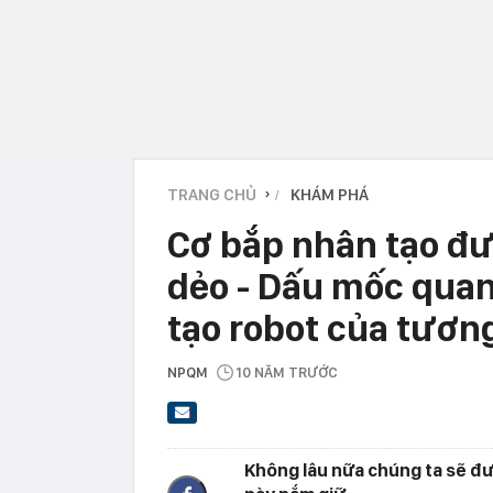
TRANG CHỦ
KHÁM PHÁ
›
Cơ bắp nhân tạo đư
dẻo - Dấu mốc quan
tạo robot của tương
NPQM
10 NĂM TRƯỚC
Không lâu nữa chúng ta sẽ đư