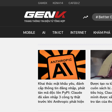
GAMEK
KENH14
CAFEBIZ
Better 
MOBILE
AI
TIN ICT
INTERNET
KHÁM PHÁ
Khai thác mật khẩu yếu, đánh
Được tạo ra t
cắp thông tin đăng nhập, phát
cuốn sách bị 
tán mã độc lên PyPI: Claude
tiêu hủy, Cla
đã xâm nhập 3 công ty thật
mình được xâ
trước khi Anthropic phát hiện
tro tàn của th