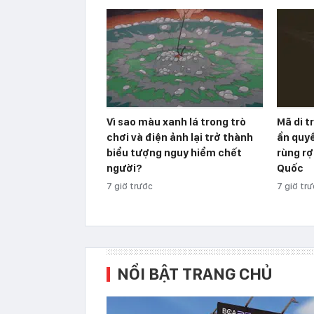
Vì sao màu xanh lá trong trò
Mã di t
chơi và điện ảnh lại trở thành
ẩn quyề
biểu tượng nguy hiểm chết
rùng r
người?
Quốc
7 giờ trước
7 giờ tr
NỔI BẬT TRANG CHỦ