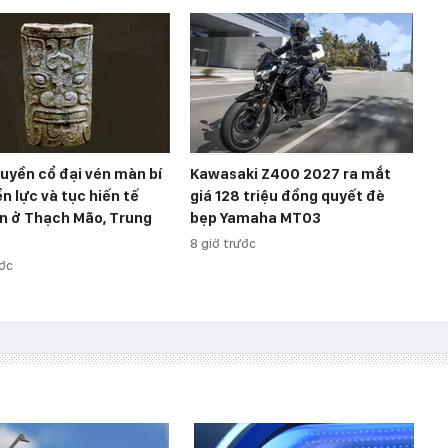
ruyền cổ đại vén màn bí
Kawasaki Z400 2027 ra mắt
n lực và tục hiến tế
giá 128 triệu đồng quyết đè
ợn ở Thạch Mão, Trung
bẹp Yamaha MT03
8 giờ trước
ước