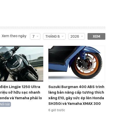
Xem theo ngày
7
THÁNG 8
2026
XEM
điện Lingjie 1250 Ultra
Suzuki Burgman 400 ABS trình
triệu sở hữu sạc nhanh
làng bản nâng cấp tương thích
onda và Yamaha phải lo
xăng E10, gây sức ép lên Honda
SH350i và Yamaha XMAX 300
Nổi bật
6 giờ trước