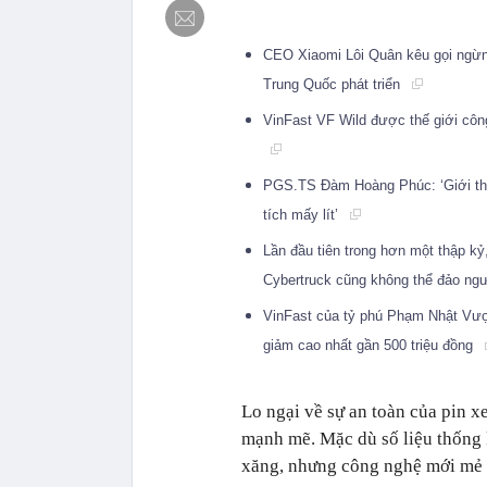
CEO Xiaomi Lôi Quân kêu gọi ngừn
Trung Quốc phát triển
VinFast VF Wild được thế giới công
PGS.TS Đàm Hoàng Phúc: ‘Giới thiệ
tích mấy lít’
Lần đầu tiên trong hơn một thập k
Cybertruck cũng không thể đảo n
VinFast của tỷ phú Phạm Nhật Vượn
giảm cao nhất gần 500 triệu đồng
Lo ngại về sự an toàn của pin x
mạnh mẽ. Mặc dù số liệu thống k
xăng, nhưng công nghệ mới mẻ n