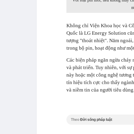
Với loại pin mới, nếu không may ch
n
Không chỉ Viện Khoa học và Cô
Quốc là LG Energy Solution cũn
tượng "thoát nhiệt". Năm ngoái, 
trong bộ pin, hoạt động như một
Các biện pháp ngăn ngừa cháy n
và phát triển. Tuy nhiên, với s
này hoặc một công nghệ tương t
tín hiệu tích cực cho thấy ngàn
và niềm tin của người tiêu dùng
Theo
Đời sống pháp luật