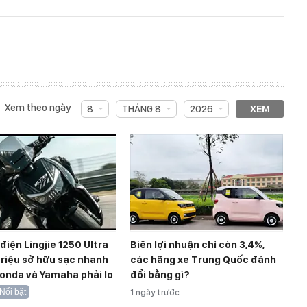
Xem theo ngày
8
THÁNG 8
2026
XEM
điện Lingjie 1250 Ultra
Biên lợi nhuận chỉ còn 3,4%,
triệu sở hữu sạc nhanh
các hãng xe Trung Quốc đánh
onda và Yamaha phải lo
đổi bằng gì?
Nổi bật
1 ngày trước