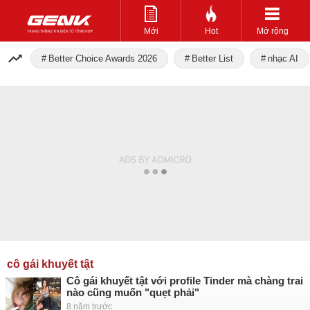
Mới
Hot
Mở rộng
Better Choice Awards 2026
Better List
nhạc AI
cô gái khuyết tật
Cô gái khuyết tật với profile Tinder mà chàng trai
nào cũng muốn "quẹt phải"
8 năm trước