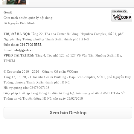
GenK
Chịu trách nhiệm quản lý nội dung:
Bà Nguyễn Bích Minh
TRỤ SỞ HÀ NỘI:
Tầng 22, Tòa nhà Center Building, Hapulico Complex, Số 01, phố
Nguyễn Huy Tưởng, phường Thanh Xuân, thành phố Hà Nội
Điện thoại:
024 7309 5555
.
Email:
info@genk.vn
VPĐD TẠI TP.HCM:
Tầng 4, Tòa nhà 123, số 127 Võ Văn Tần, Phường Xuân Hòa,
TPHCM
© Copyright 2010 - 2026 - Công ty Cổ phần VCCorp
Tầng 17, 19, 20, 21 Toà nhà Center Building - Hapulico Complex, Số 01, phố Nguyễn Huy
Tưởng, phường Thanh Xuân, thành phố Hà Nội
Hỗ trợ quảng cáo:
02473007108
Giấy phép thiết lập trang thông tin điện tử tổng hợp trên mạng số 460/GP-TTĐT do Sở
Thông tin và Truyền thông Hà Nội cấp ngày 03/02/2016
Xem bản Desktop