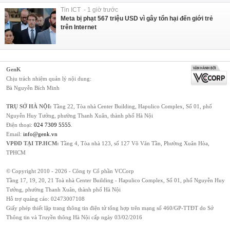
Tin ICT - 1 giờ trước
Meta bị phạt 567 triệu USD vì gây tổn hại đến giới trẻ
trên Internet
GenK
Chịu trách nhiệm quản lý nội dung:
Bà Nguyễn Bích Minh
TRỤ SỞ HÀ NỘI:
Tầng 22, Tòa nhà Center Building, Hapulico Complex, Số 01, phố
Nguyễn Huy Tưởng, phường Thanh Xuân, thành phố Hà Nội
Điện thoại:
024 7309 5555
.
Email:
info@genk.vn
VPĐD TẠI TP.HCM:
Tầng 4, Tòa nhà 123, số 127 Võ Văn Tần, Phường Xuân Hòa,
TPHCM
© Copyright 2010 - 2026 - Công ty Cổ phần VCCorp
Tầng 17, 19, 20, 21 Toà nhà Center Building - Hapulico Complex, Số 01, phố Nguyễn Huy
Tưởng, phường Thanh Xuân, thành phố Hà Nội
Hỗ trợ quảng cáo:
02473007108
Giấy phép thiết lập trang thông tin điện tử tổng hợp trên mạng số 460/GP-TTĐT do Sở
Thông tin và Truyền thông Hà Nội cấp ngày 03/02/2016