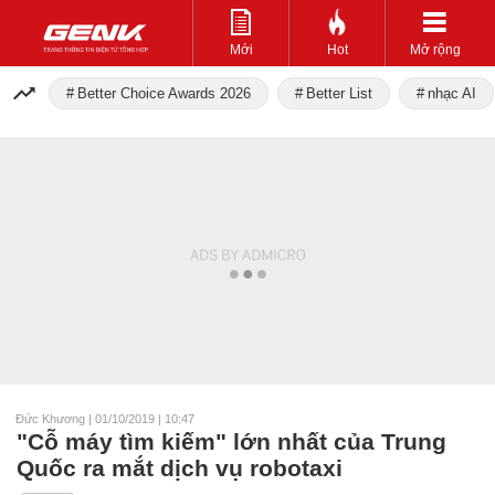
Mới
Hot
Mở rộng
Better Choice Awards 2026
Better List
nhạc AI
Đức Khương
|
01/10/2019 | 10:47
"Cỗ máy tìm kiếm" lớn nhất của Trung
Quốc ra mắt dịch vụ robotaxi