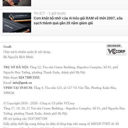
Tin ICT - 1 giờ trước
Cơn khát bộ nhớ của AI kéo giá RAM về thời 2007, xóa
sạch thành quả gần 20 năm giảm giá
GenK
Chịu trách nhiệm quản lý nội dung:
Bà Nguyễn Bích Minh
TRỤ SỞ HÀ NỘI:
Tầng 22, Tòa nhà Center Building, Hapulico Complex, Số 01, phố
Nguyễn Huy Tưởng, phường Thanh Xuân, thành phố Hà Nội
Điện thoại:
024 7309 5555
.
Email:
info@genk.vn
VPĐD TẠI TP.HCM:
Tầng 4, Tòa nhà 123, số 127 Võ Văn Tần, Phường Xuân Hòa,
TPHCM
© Copyright 2010 - 2026 - Công ty Cổ phần VCCorp
Tầng 17, 19, 20, 21 Toà nhà Center Building - Hapulico Complex, Số 01, phố Nguyễn Huy
Tưởng, phường Thanh Xuân, thành phố Hà Nội
Hỗ trợ quảng cáo:
02473007108
Giấy phép thiết lập trang thông tin điện tử tổng hợp trên mạng số 460/GP-TTĐT do Sở