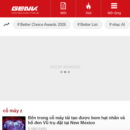
Mới
Hot
Mở rộng
Better Choice Awards 2026
Better List
nhạc AI
cỗ máy z
Bên trong cỗ máy tái tạo được bom hạt nhân và
hố đen Vũ trụ đặt tại New Mexico
9 năm trước