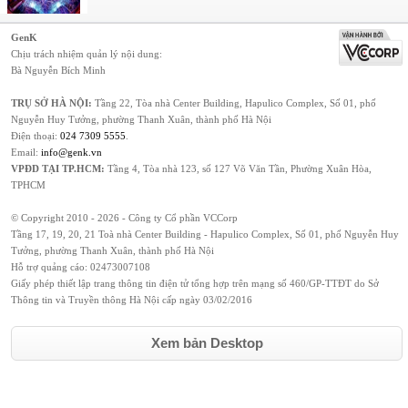
GenK
Chịu trách nhiệm quản lý nội dung:
Bà Nguyễn Bích Minh
TRỤ SỞ HÀ NỘI:
Tầng 22, Tòa nhà Center Building, Hapulico Complex, Số 01, phố
Nguyễn Huy Tưởng, phường Thanh Xuân, thành phố Hà Nội
Điện thoại:
024 7309 5555
.
Email:
info@genk.vn
VPĐD TẠI TP.HCM:
Tầng 4, Tòa nhà 123, số 127 Võ Văn Tần, Phường Xuân Hòa,
TPHCM
© Copyright 2010 - 2026 - Công ty Cổ phần VCCorp
Tầng 17, 19, 20, 21 Toà nhà Center Building - Hapulico Complex, Số 01, phố Nguyễn Huy
Tưởng, phường Thanh Xuân, thành phố Hà Nội
Hỗ trợ quảng cáo:
02473007108
Giấy phép thiết lập trang thông tin điện tử tổng hợp trên mạng số 460/GP-TTĐT do Sở
Thông tin và Truyền thông Hà Nội cấp ngày 03/02/2016
Xem bản Desktop