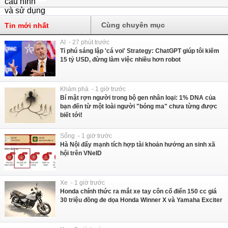
Cùng chuyên mục
Tin mới nhất
AI - 27 phút trước
Tỉ phú sáng lập 'cá voi' Strategy: ChatGPT giúp tôi kiếm
15 tỷ USD, đừng làm việc nhiều hơn robot
Khám phá - 1 giờ trước
Bí mật rợn người trong bộ gen nhân loại: 1% DNA của
bạn đến từ một loài người "bóng ma" chưa từng được
biết tới!
Sống - 1 giờ trước
Hà Nội đẩy mạnh tích hợp tài khoản hưởng an sinh xã
hội trên VNeID
Xe - 1 giờ trước
Honda chính thức ra mắt xe tay côn cổ điển 150 cc giá
30 triệu đồng đe dọa Honda Winner X và Yamaha Exciter