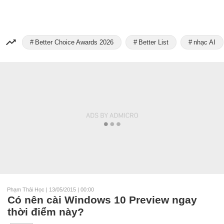
Better Choice Awards 2026
Better List
nhạc AI
Phạm Thái Học
|
13/05/2015 | 00:00
Có nên cài Windows 10 Preview ngay
thời điểm này?