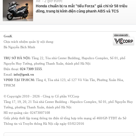
Xe - 2 giờ trước
Honda chuẩn bị ra mắt "tiểu Forza" giá chỉ từ 58 triệu
đồng, trang bị kính điện cùng phanh ABS và TCS
GenK
Chịu trách nhiệm quản lý nội dung:
Bà Nguyễn Bích Minh
TRỤ SỞ HÀ NỘI:
Tầng 22, Tòa nhà Center Building, Hapulico Complex, Số 01, phố
Nguyễn Huy Tưởng, phường Thanh Xuân, thành phố Hà Nội
Điện thoại:
024 7309 5555
.
Email:
info@genk.vn
VPĐD TẠI TP.HCM:
Tầng 4, Tòa nhà 123, số 127 Võ Văn Tần, Phường Xuân Hòa,
TPHCM
© Copyright 2010 - 2026 - Công ty Cổ phần VCCorp
Tầng 17, 19, 20, 21 Toà nhà Center Building - Hapulico Complex, Số 01, phố Nguyễn Huy
Tưởng, phường Thanh Xuân, thành phố Hà Nội
Hỗ trợ quảng cáo:
02473007108
Giấy phép thiết lập trang thông tin điện tử tổng hợp trên mạng số 460/GP-TTĐT do Sở
Thông tin và Truyền thông Hà Nội cấp ngày 03/02/2016