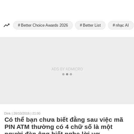
Better Choice Awards 2026
Better List
nhạc AI
Dink
|
26/10/2016 | 21:00
Có thể bạn chưa biết đằng sau việc mã
PIN ATM thường có 4 chữ số là một
người đàn ông biết nghe lời vợ