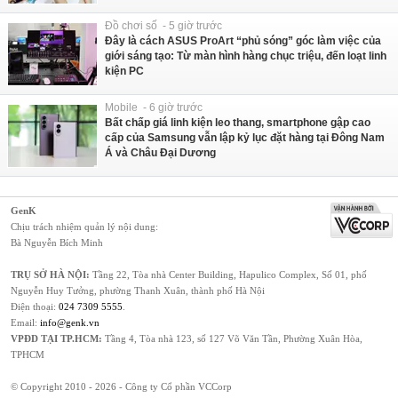
Đồ chơi số - 5 giờ trước
Đây là cách ASUS ProArt “phủ sóng” góc làm việc của
giới sáng tạo: Từ màn hình hàng chục triệu, đến loạt linh
kiện PC
Mobile - 6 giờ trước
Bất chấp giá linh kiện leo thang, smartphone gập cao
cấp của Samsung vẫn lập kỷ lục đặt hàng tại Đông Nam
Á và Châu Đại Dương
GenK
Chịu trách nhiệm quản lý nội dung:
Bà Nguyễn Bích Minh
TRỤ SỞ HÀ NỘI:
Tầng 22, Tòa nhà Center Building, Hapulico Complex, Số 01, phố
Nguyễn Huy Tưởng, phường Thanh Xuân, thành phố Hà Nội
Điện thoại:
024 7309 5555
.
Email:
info@genk.vn
VPĐD TẠI TP.HCM:
Tầng 4, Tòa nhà 123, số 127 Võ Văn Tần, Phường Xuân Hòa,
TPHCM
© Copyright 2010 - 2026 - Công ty Cổ phần VCCorp