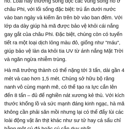
nó. Loài này thường sống dọc các vùng sông hồ ở
châu Phi, với lối sống đặc biệt: trú ẩn dưới nước
vào ban ngày và kiếm ăn trên bờ vào ban đêm. Với
lớp da dày giúp hà mã được bảo vệ khỏi cái nắng
gay gắt của châu Phi. Đặc biệt, chúng còn có tuyến
tiết ra một loại dịch lỏng màu đỏ, giống như "máu",
giúp bảo vệ làn da khỏi tia UV từ ánh nắng Mặt Trời
và ngăn ngừa nhiễm trùng.
Hà mã trưởng thành có thể nặng tới 3 tấn, dài gần 4
mét và cao hơn 1,5 mét. Chúng sở hữu bộ răng
nanh vô cùng mạnh mẽ, có thể tạo ra lực cắn lên
đến 8 tấn – đủ để nghiền nát xương kẻ thù. Với kích
thước khổng lồ và sức mạnh đáng kinh ngạc, hà mã
không cần phải săn mồi nhưng lại có thể đẩy lùi các
loài động vật ăn thịt khác như sư tử hay cá sấu chỉ
bằng một cú đá hoặc cú cắn duy nhất.