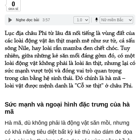
0
CHIA SẺ
Nghe đọc bài
3:57
Lục địa châu Phi từ lâu đã nổi tiếng là vùng đất của
các loài động vật ăn thịt mạnh mẽ như sư tử, cá sấu
sông Nile, hay loài rắn mamba đen chết chóc. Tuy
nhiên, giữa những kẻ săn mồi đáng gờm đó, có một
loài động vật không phải là loài ăn thịt, nhưng lại có
sức mạnh vượt trội và đóng vai trò quan trọng
trong cân bằng hệ sinh thái. Đó chính là hà mã –
loài vật được mệnh danh là "Cỗ xe thịt" ở châu Phi.
Sức mạnh và ngoại hình đặc trưng của hà
mã
Hà mã, dù không phải là động vật săn mồi, nhưng
có khả năng tiêu diệt bất kỳ kẻ thù nào dám đe dọa