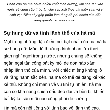
Phân của hà mã chứa nhiều chất dinh dưỡng, khi hòa tan vào
nước sẽ cung cấp thức ăn cho các loài thực vật thủy sinh và vi
sinh vật. Điều này góp phần làm tăng độ phì nhiêu của đất
xung quanh các vũng nước.
Sự hung dữ và tính lãnh thổ của hà mã
Một trong những đặc điểm nổi bật nhất của hà mã là
sự hung dữ. Mặc dù thường dành phần lớn thời
gian nghỉ ngơi trong nước, nhưng chúng sẽ không
ngần ngại tấn công bất kỳ mối đe dọa nào xâm
nhập lãnh thổ của mình. Với chiếc miệng khổng lồ
và răng nanh sắc bén, hà mã có thể dễ dàng xé xác
kẻ thù. Không chỉ mạnh về vũ khí tự nhiên, hà mã
còn có khả năng chiến đấu dẻo dai và bền bỉ, khiến
bất kỳ kẻ săn mồi nào cũng phải dè chừng.
Hà mã còn nổi tiếng với tính bảo vệ lãnh thổ cao.