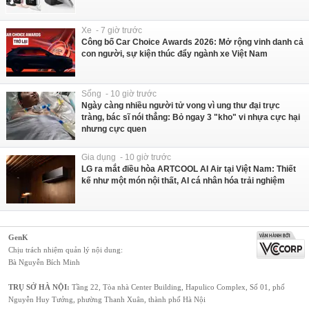
Xe - 7 giờ trước
Công bố Car Choice Awards 2026: Mở rộng vinh danh cả
con người, sự kiện thúc đẩy ngành xe Việt Nam
Sống - 10 giờ trước
Ngày càng nhiều người tử vong vì ung thư đại trực
tràng, bác sĩ nói thẳng: Bỏ ngay 3 "kho" vi nhựa cực hại
nhưng cực quen
Gia dụng - 10 giờ trước
LG ra mắt điều hòa ARTCOOL AI Air tại Việt Nam: Thiết
kế như một món nội thất, AI cá nhân hóa trải nghiệm
GenK
Chịu trách nhiệm quản lý nội dung:
Bà Nguyễn Bích Minh
TRỤ SỞ HÀ NỘI:
Tầng 22, Tòa nhà Center Building, Hapulico Complex, Số 01, phố
Nguyễn Huy Tưởng, phường Thanh Xuân, thành phố Hà Nội