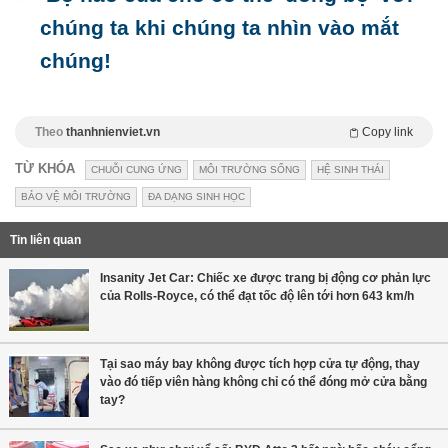
chúng ta khi chúng ta nhìn vào mắt
chúng!
Theo
thanhnienviet.vn
Copy link
TỪ KHÓA
CHUỖI CUNG ỨNG
MÔI TRƯỜNG SỐNG
HỆ SINH THÁI
BẢO VỆ MÔI TRƯỜNG
ĐA DẠNG SINH HỌC
Tin liên quan
Insanity Jet Car: Chiếc xe được trang bị động cơ phản lực
của Rolls-Royce, có thể đạt tốc độ lên tới hơn 643 km/h
Tại sao máy bay không được tích hợp cửa tự động, thay
vào đó tiếp viên hàng không chỉ có thể đóng mở cửa bằng
tay?