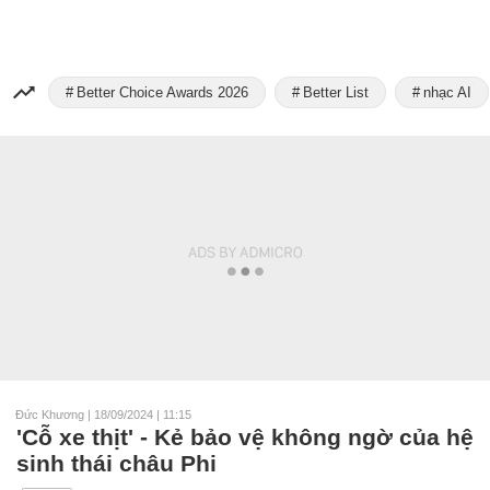
Better Choice Awards 2026
Better List
nhạc AI
Đức Khương
|
18/09/2024 | 11:15
'Cỗ xe thịt' - Kẻ bảo vệ không ngờ của hệ
sinh thái châu Phi