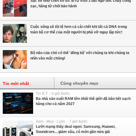
Sạc xe như chơi xổ số: BYD Atto 3 bất ngờ bốc cháy cổng
sạc, hãng từ chối bảo hành
Cuộc sống sẽ tồi tệ hơn cả cái chết khi tất cả DNA trong
toàn bộ cơ thể của một người bị phá vỡ ngay lập tức!
Bộ não của chó có thể 'đồng bộ' với chúng ta khi chúng ta
nhìn vào mắt chúng!
Cùng chuyên mục
Tin mới nhất
Tin ICT - 5 giờ trước
Ba nhà sản xuất RAM lớn nhất thế giới đã bán hết sạch
hàng cho cả năm 2027
Xem - Mua - Luôn - 7 giờ trước
Lướt mạng thấy deal ngon: Samsung, Huawei,
Soundcore... giảm sâu, có món gần nửa giá