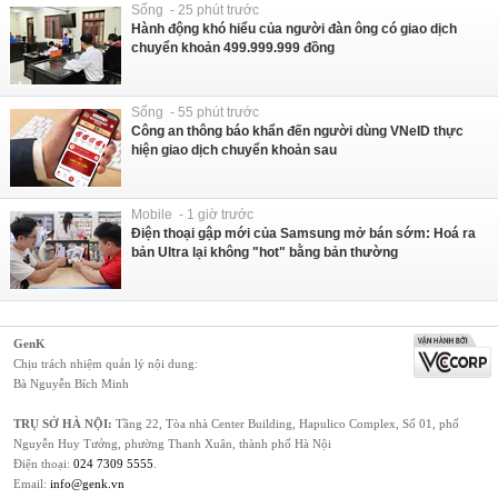
Sống - 25 phút trước
Hành động khó hiểu của người đàn ông có giao dịch
chuyển khoản 499.999.999 đồng
Sống - 55 phút trước
Công an thông báo khẩn đến người dùng VNeID thực
hiện giao dịch chuyển khoản sau
Mobile - 1 giờ trước
Điện thoại gập mới của Samsung mở bán sớm: Hoá ra
bản Ultra lại không "hot" bằng bản thường
GenK
Chịu trách nhiệm quản lý nội dung:
Bà Nguyễn Bích Minh
TRỤ SỞ HÀ NỘI:
Tầng 22, Tòa nhà Center Building, Hapulico Complex, Số 01, phố
Nguyễn Huy Tưởng, phường Thanh Xuân, thành phố Hà Nội
Điện thoại:
024 7309 5555
.
Email:
info@genk.vn