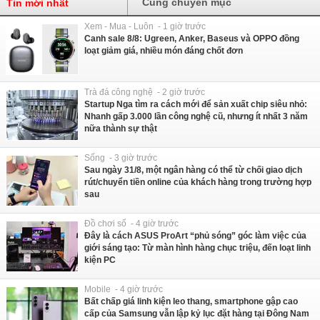
Cùng chuyên mục
Tin mới nhất
Xem - Mua - Luôn - 1 giờ trước
Canh sale 8/8: Ugreen, Anker, Baseus và OPPO đồng
loạt giảm giá, nhiều món đáng chốt đơn
Trà đá công nghệ - 2 giờ trước
Startup Nga tìm ra cách mới để sản xuất chip siêu nhỏ:
Nhanh gấp 3.000 lần công nghệ cũ, nhưng ít nhất 3 năm
nữa thành sự thật
Sống - 3 giờ trước
Sau ngày 31/8, một ngân hàng có thể từ chối giao dịch
rút/chuyển tiền online của khách hàng trong trường hợp
sau
Đồ chơi số - 4 giờ trước
Đây là cách ASUS ProArt “phủ sóng” góc làm việc của
giới sáng tạo: Từ màn hình hàng chục triệu, đến loạt linh
kiện PC
Mobile - 4 giờ trước
Bất chấp giá linh kiện leo thang, smartphone gập cao
cấp của Samsung vẫn lập kỷ lục đặt hàng tại Đông Nam