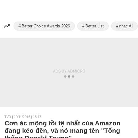
Better Choice Awards 2026
Better List
nhạc AI
TVD
|
10/11/2016 | 15:17
Cơn ác mộng tồi tệ nhất của Amazon
đang kéo đến, và nó mang tên "Tổng
thống Donald Trump"