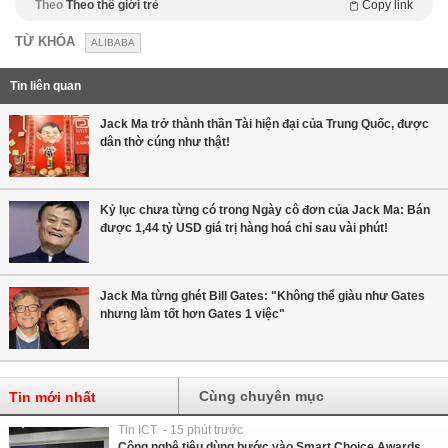
Theo
Theo thế giới trẻ
Copy link
TỪ KHÓA
ALIBABA
Tin liên quan
Jack Ma trở thành thần Tài hiện đại của Trung Quốc, được
dân thờ cúng như thật!
Kỷ lục chưa từng có trong Ngày cô đơn của Jack Ma: Bán
được 1,44 tỷ USD giá trị hàng hoá chỉ sau vài phút!
Jack Ma từng ghét Bill Gates: "Không thể giàu như Gates
nhưng làm tốt hơn Gates 1 việc"
Cùng chuyên mục
Tin mới nhất
Tin ICT - 15 phút trước
Công nghệ tiêu dùng bước vào Smart Choice Awards