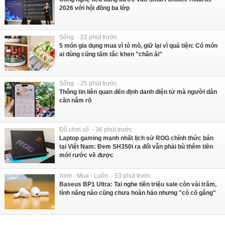
2026 với hội đồng ba lớp
Sống - 22 phút trước
5 món gia dụng mua vì tò mò, giữ lại vì quá tiện: Có món
ai dùng cũng tấm tắc khen "chân ái"
Sống - 25 phút trước
Thông tin liên quan đến định danh điện tử mà người dân
cần nắm rõ
Đồ chơi số - 36 phút trước
Laptop gaming mạnh nhất lịch sử ROG chính thức bán
tại Việt Nam: Đem SH350i ra đổi vẫn phải bù thêm tiền
mới rước về được
Xem - Mua - Luôn - 53 phút trước
Baseus BP1 Ultra: Tai nghe tiền triệu sale còn vài trăm,
tính năng nào cũng chưa hoàn hảo nhưng "có cố gắng"