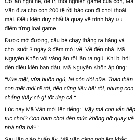
Có lần nghỉ hè, để trị thói nghiện game của con, Mã
Vân đưa cho con 200 tệ rồi bảo con đi chơi thoải
mái. Điều kiện duy nhất là quay về trình bày ưu
điểm từng loại game.
Được mở đường, cậu bé chạy thẳng ra hàng và
chơi suốt 3 ngày 3 đêm mới về. Về đến nhà, Mã
Nguyên Khôn vội vàng ăn rồi lăn ra ngủ. Khi bị hỏi
đến điều kiện ban đầu, Mã Nguyên Khôn ấp úng:
"Vừa mệt, vừa buồn ngủ, lại còn đói nữa. Toàn thân
con mệt mỏi rã rời, tiền cũng tiêu hết rồi, nhưng con
chẳng thấy có gì tốt đẹp cả."
Lúc này Mã Vân mới lên tiếng: "
Vậy mà con vẫn tiếp
tục chơi? Còn ham chơi đến mức không nỡ quay về
nhà nữa hả?"
Sau lần giáo huấn ấy, Mã Vân càng nghiêm khắc