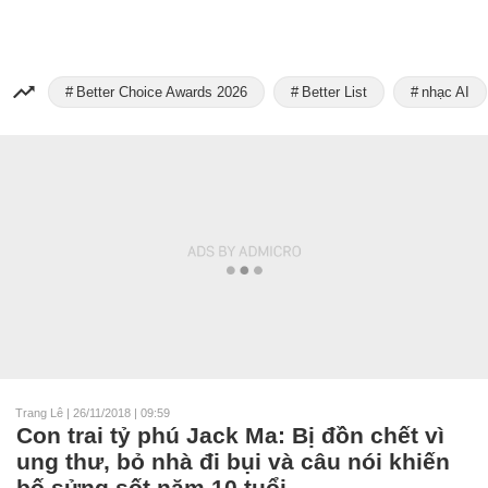
Better Choice Awards 2026
Better List
nhạc AI
Trang Lê
|
26/11/2018 | 09:59
Con trai tỷ phú Jack Ma: Bị đồn chết vì
ung thư, bỏ nhà đi bụi và câu nói khiến
bố sửng sốt năm 10 tuổi