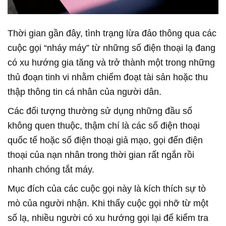
Thời gian gần đây, tình trạng lừa đảo thông qua các
cuộc gọi “nháy máy” từ những số điện thoại lạ đang
có xu hướng gia tăng và trở thành một trong những
thủ đoạn tinh vi nhằm chiếm đoạt tài sản hoặc thu
thập thông tin cá nhân của người dân.
Các đối tượng thường sử dụng những đầu số
không quen thuộc, thậm chí là các số điện thoại
quốc tế hoặc số điện thoại giả mạo, gọi đến điện
thoại của nạn nhân trong thời gian rất ngắn rồi
nhanh chóng tắt máy.
Mục đích của các cuộc gọi này là kích thích sự tò
mò của người nhận. Khi thấy cuộc gọi nhỡ từ một
số lạ, nhiều người có xu hướng gọi lại để kiểm tra