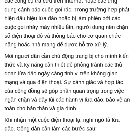
các công cụ tra cứu trên Internet hoặc các ứng
dụng cảnh báo cuộc gọi rác. Trong trường hợp phát
hiện dấu hiệu lừa đảo hoặc bị làm phiền bởi các
cuộc gọi nháy máy nhiều lần, người dùng nên chặn
số điện thoại đó và thông báo cho cơ quan chức
năng hoặc nhà mạng để được hỗ trợ xử lý.
Mỗi người dân cần chủ động trang bị cho mình kiến
thức và kỹ năng cần thiết để phòng tránh các thủ
đoạn lừa đảo ngày càng tinh vi trên không gian
mạng và qua điện thoại. Sự cảnh giác và hợp tác
của cộng đồng sẽ góp phần quan trọng trong việc
ngăn chặn và đẩy lùi các hành vi lừa đảo, bảo vệ an
toàn cho bản thân và gia đình.
Khi nhận một cuộc điện thoại lạ, nghi ngờ là lừa
đảo. Công dân cần làm các bước sau: