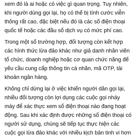
xem đó là ai hoặc có việc gì quan trọng. Tuy nhiên,
khi người dùng gọi lại, họ có thể bị tính cước viễn
thông rất cao, đặc biệt nếu đó là các số điện thoại
quốc tế hoặc các đầu số dịch vụ có mức phí cao.
Trong một số trường hợp, đối tượng còn kết hợp
các hình thức lừa đảo khác như giả danh nhân viên
tổ chức, doanh nghiệp hoặc cơ quan chức năng để
yêu cầu cung cấp thông tin cá nhân, mã OTP, tài
khoản ngân hàng.
Không chỉ dừng lại ở việc khiến người dân gọi lại,
nhiều đối tượng còn lợi dụng các cuộc gọi nháy
máy để xác thực xem số điện thoại nào đang hoạt
động. Sau khi xác định được những số điện thoại có
người sử dụng, chúng sẽ tiếp tục thực hiện các
cuộc gọi lừa đảo khác với nhiều kịch bản tinh vi hơn