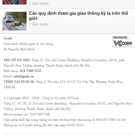
7 năm trước
Các quy định tham gia giao thông kỳ lạ trên thế
giới
7 năm trước
GenK
Chịu trách nhiệm quản lý nội dung:
Bà Nguyễn Bích Minh
TRỤ SỞ HÀ NỘI:
Tầng 22, Tòa nhà Center Building, Hapulico Complex, Số 01, phố
Nguyễn Huy Tưởng, phường Thanh Xuân, thành phố Hà Nội
Điện thoại:
024 7309 5555
.
Email:
info@genk.vn
VPĐD TẠI TP.HCM:
Tầng 4, Tòa nhà 123, số 127 Võ Văn Tần, Phường Xuân Hòa,
TPHCM
© Copyright 2010 - 2026 - Công ty Cổ phần VCCorp
Tầng 17, 19, 20, 21 Toà nhà Center Building - Hapulico Complex, Số 01, phố Nguyễn Huy
Tưởng, phường Thanh Xuân, thành phố Hà Nội
Hỗ trợ quảng cáo:
02473007108
Giấy phép thiết lập trang thông tin điện tử tổng hợp trên mạng số 460/GP-TTĐT do Sở
Thông tin và Truyền thông Hà Nội cấp ngày 03/02/2016