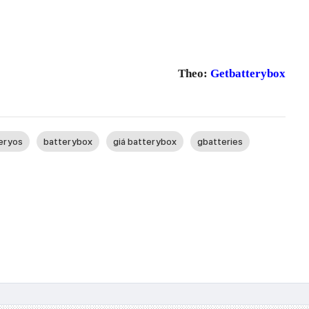
Theo:
Getbatterybox
eryos
batterybox
giá batterybox
gbatteries