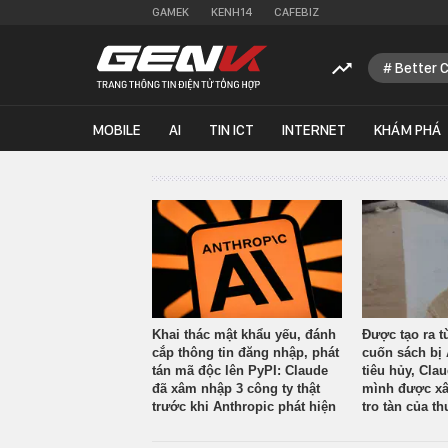
GAMEK
KENH14
CAFEBIZ
Better 
MOBILE
AI
TIN ICT
INTERNET
KHÁM PHÁ
Khai thác mật khẩu yếu, đánh
Được tạo ra t
cắp thông tin đăng nhập, phát
cuốn sách bị 
tán mã độc lên PyPI: Claude
tiêu hủy, Cla
đã xâm nhập 3 công ty thật
mình được xâ
trước khi Anthropic phát hiện
tro tàn của th