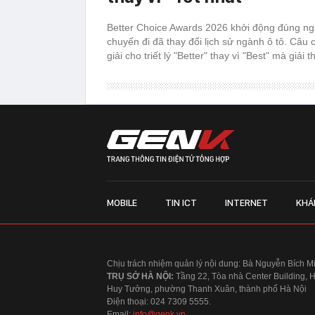
Better Choice Awards 2026 khởi động đúng ngà
chuyến đi đã thay đổi lịch sử ngành ô tô. Câu 
giải cho triết lý "Better" thay vì "Best" mà giải
MOBILE
TIN ICT
INTERNET
KHÁ
Chịu trách nhiệm quản lý nội dung: Bà Nguyễn Bích M
TRỤ SỞ HÀ NỘI:
Tầng 22, Tòa nhà Center Building, 
Huy Tưởng, phường Thanh Xuân, thành phố Hà Nội
Điện thoại: 024 7309 5555.
Email:
info@genk.vn