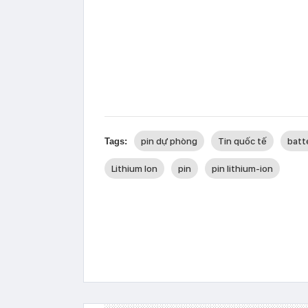
pin dự phòng
Tin quốc tế
batt
Tags:
Lithium Ion
pin
pin lithium-ion