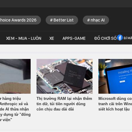
Choice Awards 2026
Better List
nhạc AI
XEM - MUA - LUÔN
XE
APPS-GAME
ĐỒ CHƠI SỐ
BÍ M
ừ hàng triệu
Thị trường RAM lại nhận thêm
Microsoft dùng co
Anthropic xé và
tin dữ, túi tiền người dùng
tranh cãi trên Wi
ude AI thừa nhận
còn chịu đau dài dài
siết kích hoạt lậu
y dựng từ "đống
ư viện"