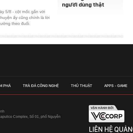
người dùng thật
y 5/8 - cột mốc gắn với
chuyện ấy cũng chính là lời
 thưởng theo đuổi.
M PHÁ
TRÀ ĐÁ CÔNG NGHỆ
THỦ THUẬT
APPS - GAME
inh
Hapulico Complex, Số 01, phố Nguyễn
LIÊN HỆ QUẢN