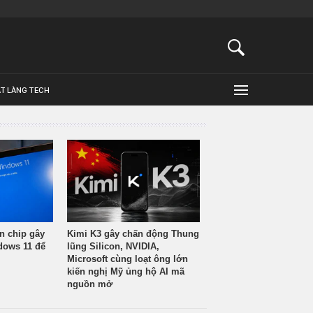
ẬT LÀNG TECH
n chip gây
Kimi K3 gây chấn động Thung
ndows 11 để
lũng Silicon, NVIDIA,
Microsoft cùng loạt ông lớn
kiến nghị Mỹ ủng hộ AI mã
nguồn mở