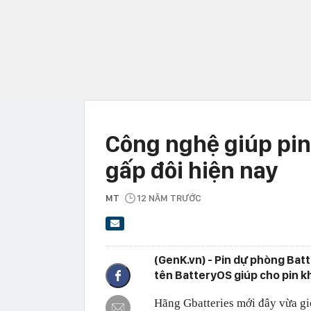
Công nghệ giúp pin
gấp đôi hiện nay
MT
12 NĂM TRƯỚC
(GenK.vn) - Pin dự phòng Bat
tên BatteryOS giúp cho pin kh
Hãng Gbatteries mới đây vừa gi