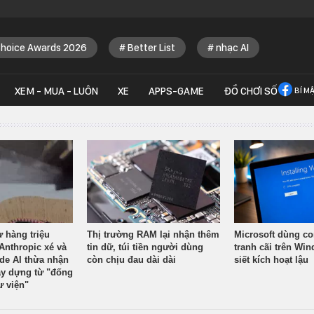
Choice Awards 2026
Better List
nhạc AI
XEM - MUA - LUÔN
XE
APPS-GAME
ĐỒ CHƠI SỐ
BÍ M
ừ hàng triệu
Thị trường RAM lại nhận thêm
Microsoft dùng co
Anthropic xé và
tin dữ, túi tiền người dùng
tranh cãi trên Wi
ude AI thừa nhận
còn chịu đau dài dài
siết kích hoạt lậu
y dựng từ "đống
ư viện"