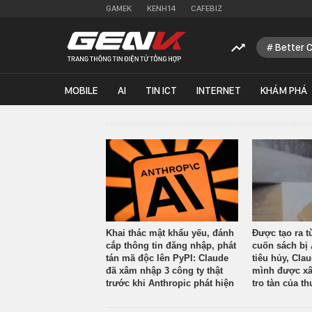
GAMEK
KENH14
CAFEBIZ
Better 
MOBILE
AI
TIN ICT
INTERNET
KHÁM PHÁ
Khai thác mật khẩu yếu, đánh
Được tạo ra t
cắp thông tin đăng nhập, phát
cuốn sách bị 
tán mã độc lên PyPI: Claude
tiêu hủy, Cla
đã xâm nhập 3 công ty thật
mình được xâ
trước khi Anthropic phát hiện
tro tàn của th