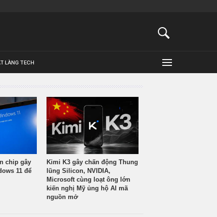
ẬT LÀNG TECH
n chip gây
Kimi K3 gây chấn động Thung
ndows 11 để
lũng Silicon, NVIDIA,
Microsoft cùng loạt ông lớn
kiến nghị Mỹ ủng hộ AI mã
nguồn mở