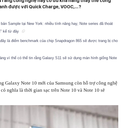
u rằng công nghệ này có đủ khả năng thay thế công
ranh được với Quick Charge, VOOC,…?
bản Sample tại New York: nhiều tính năng hay, Note series đã thoát
n" kể từ đây
đây là điểm benchmark của chip Snapdragon 865 sẽ được trang bị cho
g vì thế có thể tin rằng Galaxy S11 sẽ sử dụng màn hình giống Note
òng Galaxy Note 10 mới của Samsung còn hỗ trợ công nghệ
có nghĩa là thời gian sạc trên Note 10 và Note 10 sẽ