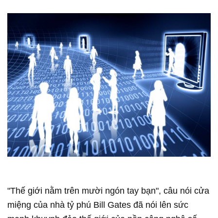
"Thế giới nằm trên mười ngón tay bạn", câu nói cửa
miệng của nhà tỷ phú Bill Gates đã nói lên sức