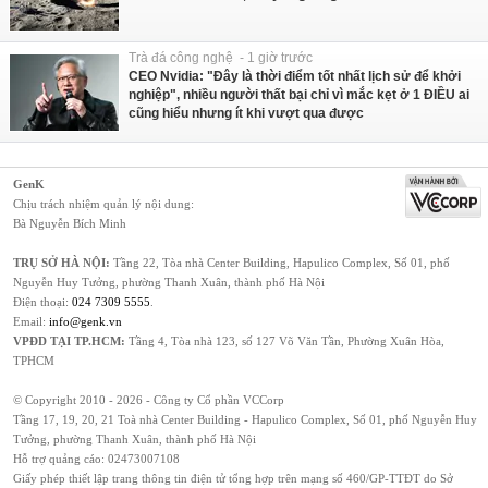
Trà đá công nghệ - 1 giờ trước
CEO Nvidia: "Đây là thời điểm tốt nhất lịch sử để khởi
nghiệp", nhiều người thất bại chỉ vì mắc kẹt ở 1 ĐIỀU ai
cũng hiểu nhưng ít khi vượt qua được
GenK
Chịu trách nhiệm quản lý nội dung:
Bà Nguyễn Bích Minh
TRỤ SỞ HÀ NỘI:
Tầng 22, Tòa nhà Center Building, Hapulico Complex, Số 01, phố
Nguyễn Huy Tưởng, phường Thanh Xuân, thành phố Hà Nội
Điện thoại:
024 7309 5555
.
Email:
info@genk.vn
VPĐD TẠI TP.HCM:
Tầng 4, Tòa nhà 123, số 127 Võ Văn Tần, Phường Xuân Hòa,
TPHCM
© Copyright 2010 - 2026 - Công ty Cổ phần VCCorp
Tầng 17, 19, 20, 21 Toà nhà Center Building - Hapulico Complex, Số 01, phố Nguyễn Huy
Tưởng, phường Thanh Xuân, thành phố Hà Nội
Hỗ trợ quảng cáo:
02473007108
Giấy phép thiết lập trang thông tin điện tử tổng hợp trên mạng số 460/GP-TTĐT do Sở