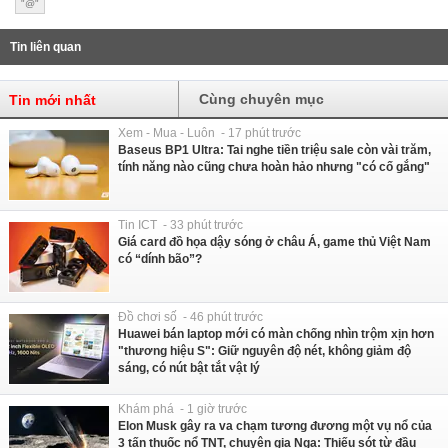
"@"
Tin liên quan
Cùng chuyên mục
Tin mới nhất
Xem - Mua - Luôn - 17 phút trước
Baseus BP1 Ultra: Tai nghe tiền triệu sale còn vài trăm,
tính năng nào cũng chưa hoàn hảo nhưng "có cố gắng"
Tin ICT - 33 phút trước
Giá card đồ họa dậy sóng ở châu Á, game thủ Việt Nam
có “dính bão”?
Đồ chơi số - 46 phút trước
Huawei bán laptop mới có màn chống nhìn trộm xịn hơn
"thương hiệu S": Giữ nguyên độ nét, không giảm độ
sáng, có nút bật tắt vật lý
Khám phá - 1 giờ trước
Elon Musk gây ra va chạm tương đương một vụ nổ của
3 tấn thuốc nổ TNT, chuyên gia Nga: Thiếu sót từ đầu