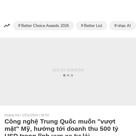
Better Choice Awards 2026
Better List
nhạc AI
Hoàng Hà
|
10/11/2024 | 08:59
Công nghệ Trung Quốc muốn "vượt
mặt" Mỹ, hướng tới doanh thu 500 tỷ
USD trong lĩnh vực xe tự lái