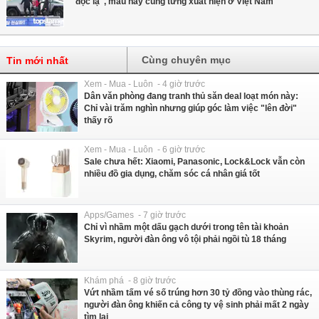
"độc lạ", mẫu này cũng từng xuất hiện ở Việt Nam
Cùng chuyên mục
Tin mới nhất
Xem - Mua - Luôn - 4 giờ trước
Dân văn phòng đang tranh thủ săn deal loạt món này:
Chỉ vài trăm nghìn nhưng giúp góc làm việc "lên đời"
thấy rõ
Xem - Mua - Luôn - 6 giờ trước
Sale chưa hết: Xiaomi, Panasonic, Lock&Lock vẫn còn
nhiều đồ gia dụng, chăm sóc cá nhân giá tốt
Apps/Games - 7 giờ trước
Chỉ vì nhầm một dấu gạch dưới trong tên tài khoản
Skyrim, người đàn ông vô tội phải ngồi tù 18 tháng
Khám phá - 8 giờ trước
Vứt nhầm tấm vé số trúng hơn 30 tỷ đồng vào thùng rác,
người đàn ông khiến cả công ty vệ sinh phải mất 2 ngày
tìm lại