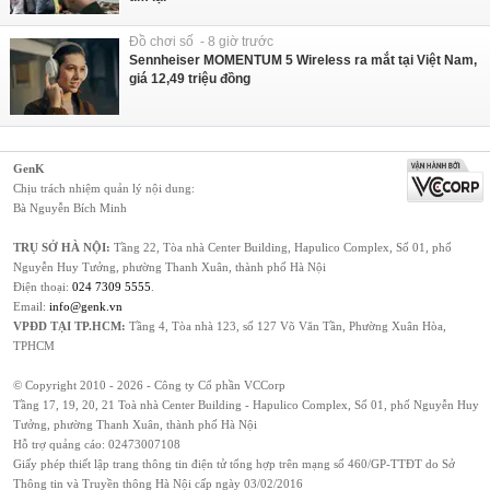
Đồ chơi số - 8 giờ trước
Sennheiser MOMENTUM 5 Wireless ra mắt tại Việt Nam,
giá 12,49 triệu đồng
GenK
Chịu trách nhiệm quản lý nội dung:
Bà Nguyễn Bích Minh
TRỤ SỞ HÀ NỘI:
Tầng 22, Tòa nhà Center Building, Hapulico Complex, Số 01, phố
Nguyễn Huy Tưởng, phường Thanh Xuân, thành phố Hà Nội
Điện thoại:
024 7309 5555
.
Email:
info@genk.vn
VPĐD TẠI TP.HCM:
Tầng 4, Tòa nhà 123, số 127 Võ Văn Tần, Phường Xuân Hòa,
TPHCM
© Copyright 2010 - 2026 - Công ty Cổ phần VCCorp
Tầng 17, 19, 20, 21 Toà nhà Center Building - Hapulico Complex, Số 01, phố Nguyễn Huy
Tưởng, phường Thanh Xuân, thành phố Hà Nội
Hỗ trợ quảng cáo:
02473007108
Giấy phép thiết lập trang thông tin điện tử tổng hợp trên mạng số 460/GP-TTĐT do Sở
Thông tin và Truyền thông Hà Nội cấp ngày 03/02/2016