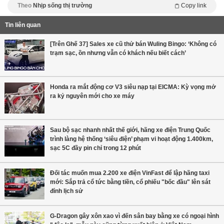
Theo
Nhịp sống thị trường
Copy link
Tin liên quan
[Trên Ghế 37] Sales xe cũ thử bán Wuling Bingo: ‘Không có
trạm sạc, ồn nhưng vẫn có khách nếu biết cách’
Honda ra mắt động cơ V3 siêu nạp tại EICMA: Kỳ vọng mở
ra kỷ nguyên mới cho xe máy
Sau bộ sạc nhanh nhất thế giới, hãng xe điện Trung Quốc
trình làng hệ thống ‘siêu điện’ phạm vi hoạt động 1.400km,
sạc 5C đầy pin chỉ trong 12 phút
Đối tác muốn mua 2.200 xe điện VinFast để lập hãng taxi
mới: Sắp trả cổ tức bằng tiền, cổ phiếu "bốc đầu" lên sát
đỉnh lịch sử
G-Dragon gây xôn xao vì đến sân bay bằng xe có ngoại hình