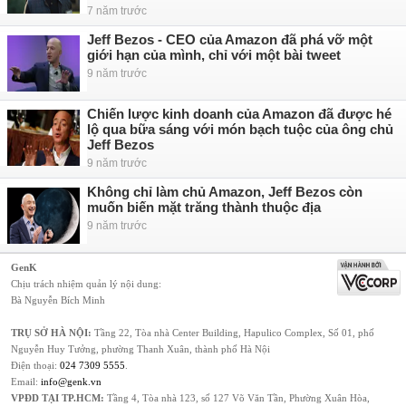
7 năm trước
Jeff Bezos - CEO của Amazon đã phá vỡ một
giới hạn của mình, chỉ với một bài tweet
9 năm trước
Chiến lược kinh doanh của Amazon đã được hé
lộ qua bữa sáng với món bạch tuộc của ông chủ
Jeff Bezos
9 năm trước
Không chỉ làm chủ Amazon, Jeff Bezos còn
muốn biến mặt trăng thành thuộc địa
9 năm trước
GenK
Chịu trách nhiệm quản lý nội dung:
Bà Nguyễn Bích Minh
TRỤ SỞ HÀ NỘI:
Tầng 22, Tòa nhà Center Building, Hapulico Complex, Số 01, phố
Nguyễn Huy Tưởng, phường Thanh Xuân, thành phố Hà Nội
Điện thoại:
024 7309 5555
.
Email:
info@genk.vn
VPĐD TẠI TP.HCM:
Tầng 4, Tòa nhà 123, số 127 Võ Văn Tần, Phường Xuân Hòa,