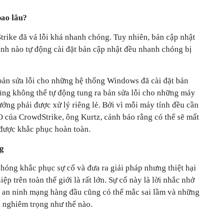
bao lâu?
Strike đã vá lỗi khá nhanh chóng. Tuy nhiên, bản cập nhật
ính nào tự động cài đặt bản cập nhật đều nhanh chóng bị
ản sửa lỗi cho những hệ thống Windows đã cài đặt bản
ng không thể tự động tung ra bản sửa lỗi cho những máy
ưởng phải được xử lý riêng lẻ. Bởi vì mỗi máy tính đều cần
O của CrowdStrike, ông Kurtz, cảnh báo rằng có thể sẽ mất
 được khắc phục hoàn toàn.
ng
óng khắc phục sự cố và đưa ra giải pháp nhưng thiệt hại
p trên toàn thế giới là rất lớn. Sự cố này là lời nhắc nhở
 an ninh mạng hàng đầu cũng có thể mắc sai lầm và những
ả nghiêm trọng như thế nào.