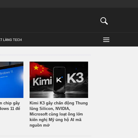
ẬT LÀNG TECH
n chip gây
Kimi K3 gây chấn động Thung
ndows 11 để
lũng Silicon, NVIDIA,
Microsoft cùng loạt ông lớn
kiến nghị Mỹ ủng hộ AI mã
nguồn mở