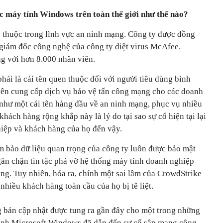
 máy tính Windows trên toàn thế giới như thế nào?
n thuộc trong lĩnh vực an ninh mạng. Công ty được đồng
 giám đốc công nghệ của công ty diệt virus McAfee.
ng với hơn 8.000 nhân viên.
ải là cái tên quen thuộc đối với người tiêu dùng bình
yên cung cấp dịch vụ bảo vệ tấn công mạng cho các doanh
 như một cái tên hàng đầu về an ninh mạng, phục vụ nhiều
 khách hàng rộng khắp này là lý do tại sao sự cố hiện tại lại
iệp và khách hàng của họ đến vậy.
 bảo dữ liệu quan trọng của công ty luôn được bảo mật
găn chặn tin tặc phá vỡ hệ thống máy tính doanh nghiệp
ng. Tuy nhiên, hóa ra, chính một sai lầm của CrowdStrike
nhiều khách hàng toàn cầu của họ bị tê liệt.
g bản cập nhật được tung ra gần đây cho một trong những
ính Microsoft Windows đã dẫn đến sự cố sập mạng công