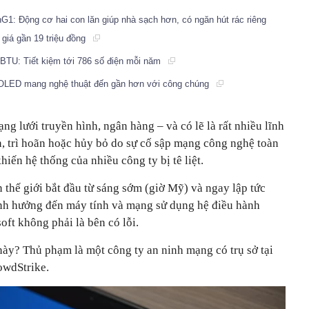
: Động cơ hai con lăn giúp nhà sạch hơn, có ngăn hút rác riêng
 giá gần 19 triệu đồng
 BTU: Tiết kiệm tới 786 số điện mỗi năm
 OLED mang nghệ thuật đến gần hơn với công chúng
g lưới truyền hình, ngân hàng – và có lẽ là rất nhiều lĩnh
n, trì hoãn hoặc hủy bỏ do sự cố sập mạng công nghệ toàn
iến hệ thống của nhiều công ty bị tê liệt.
 thế giới bắt đầu từ sáng sớm (giờ Mỹ) và ngay lập tức
ảnh hưởng đến máy tính và mạng sử dụng hệ điều hành
ft không phải là bên có lỗi.
này? Thủ phạm là một công ty an ninh mạng có trụ sở tại
owdStrike.