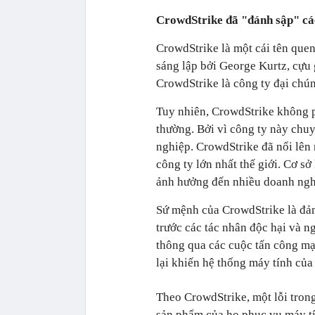
CrowdStrike đã "đánh sập" các
CrowdStrike là một cái tên que
sáng lập bởi George Kurtz, cựu
CrowdStrike là công ty đại chú
Tuy nhiên, CrowdStrike không ph
thường. Bởi vì công ty này chu
nghiệp. CrowdStrike đã nổi lên
công ty lớn nhất thế giới. Cơ sở
ảnh hưởng đến nhiều doanh ngh
Sứ mệnh của CrowdStrike là đảm
trước các tác nhân độc hại và n
thông qua các cuộc tấn công mạ
lại khiến hệ thống máy tính của 
Theo CrowdStrike, một lỗi tron
sản phẩm của họ phục vụ máy t