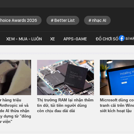
Choice Awards 2026
Better List
nhạc AI
XEM - MUA - LUÔN
XE
APPS-GAME
ĐỒ CHƠI SỐ
BÍ M
ừ hàng triệu
Thị trường RAM lại nhận thêm
Microsoft dùng co
Anthropic xé và
tin dữ, túi tiền người dùng
tranh cãi trên Wi
ude AI thừa nhận
còn chịu đau dài dài
siết kích hoạt lậu
y dựng từ "đống
ư viện"