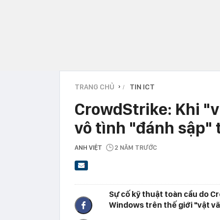
TRANG CHỦ
TIN ICT
›
CrowdStrike: Khi "v
vô tình "đánh sập" 
ANH VIỆT
2 NĂM TRƯỚC
Sự cố kỹ thuật toàn cầu do C
Windows trên thế giới "vật vã