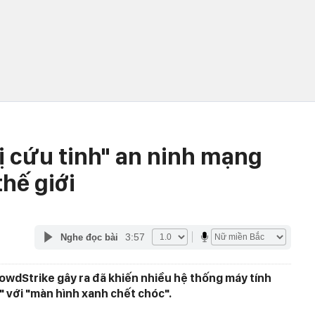
ị cứu tinh" an ninh mạng
thế giới
3:57
Nghe đọc bài
rowdStrike gây ra đã khiến nhiều hệ thống máy tính
" với "màn hình xanh chết chóc".