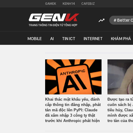
GAMEK
KENH14
CAFEBIZ
Better 
MOBILE
AI
TIN ICT
INTERNET
KHÁM PHÁ
Khai thác mật khẩu yếu, đánh
Được tạo ra t
cắp thông tin đăng nhập, phát
cuốn sách bị 
tán mã độc lên PyPI: Claude
tiêu hủy, Cla
đã xâm nhập 3 công ty thật
mình được xâ
trước khi Anthropic phát hiện
tro tàn của th