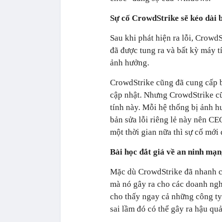
Sự cố CrowdStrike sẽ kéo dài 
Sau khi phát hiện ra lỗi, Crowd
đã được tung ra và bất kỳ máy t
ảnh hưởng.
CrowdStrike cũng đã cung cấp b
cập nhật. Nhưng CrowdStrike cũ
tính này. Mỗi hệ thống bị ảnh h
bản sửa lỗi riêng lẻ này nên CE
một thời gian nữa thì sự cố mới
Bài học đắt giá về an ninh mạ
Mặc dù CrowdStrike đã nhanh ch
mà nó gây ra cho các doanh nghiệ
cho thấy ngay cả những công ty
sai lầm đó có thể gây ra hậu qu