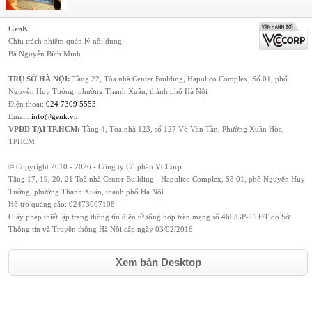
GenK
Chịu trách nhiệm quản lý nội dung:
Bà Nguyễn Bích Minh
TRỤ SỞ HÀ NỘI:
Tầng 22, Tòa nhà Center Building, Hapulico Complex, Số 01, phố
Nguyễn Huy Tưởng, phường Thanh Xuân, thành phố Hà Nội
Điện thoại:
024 7309 5555
.
Email:
info@genk.vn
VPĐD TẠI TP.HCM:
Tầng 4, Tòa nhà 123, số 127 Võ Văn Tần, Phường Xuân Hòa,
TPHCM
© Copyright 2010 - 2026 - Công ty Cổ phần VCCorp
Tầng 17, 19, 20, 21 Toà nhà Center Building - Hapulico Complex, Số 01, phố Nguyễn Huy
Tưởng, phường Thanh Xuân, thành phố Hà Nội
Hỗ trợ quảng cáo:
02473007108
Giấy phép thiết lập trang thông tin điện tử tổng hợp trên mạng số 460/GP-TTĐT do Sở
Thông tin và Truyền thông Hà Nội cấp ngày 03/02/2016
Xem bản Desktop