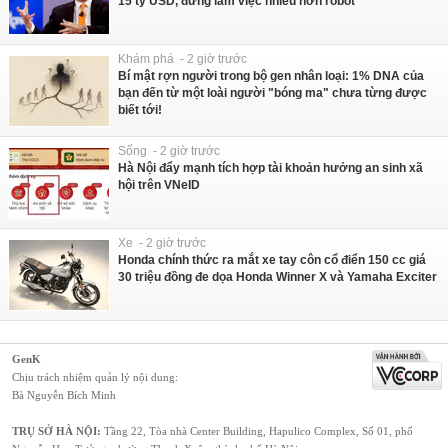
15 tỷ USD, đừng làm việc nhiều hơn robot
Khám phá - 2 giờ trước
Bí mật rợn người trong bộ gen nhân loại: 1% DNA của
bạn đến từ một loài người "bóng ma" chưa từng được
biết tới!
Sống - 2 giờ trước
Hà Nội đẩy mạnh tích hợp tài khoản hưởng an sinh xã
hội trên VNeID
Xe - 2 giờ trước
Honda chính thức ra mắt xe tay côn cổ điển 150 cc giá
30 triệu đồng đe dọa Honda Winner X và Yamaha Exciter
GenK
Chịu trách nhiệm quản lý nội dung:
Bà Nguyễn Bích Minh
TRỤ SỞ HÀ NỘI:
Tầng 22, Tòa nhà Center Building, Hapulico Complex, Số 01, phố