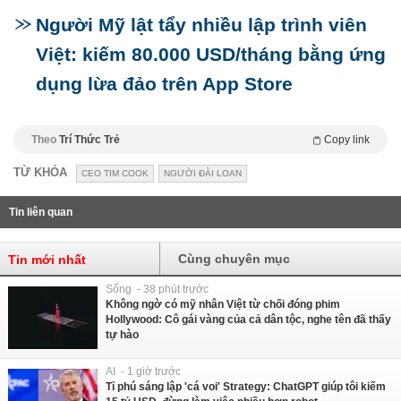
Người Mỹ lật tẩy nhiều lập trình viên
Việt: kiếm 80.000 USD/tháng bằng ứng
dụng lừa đảo trên App Store
Theo
Trí Thức Trẻ
Copy link
TỪ KHÓA
CEO TIM COOK
NGƯỜI ĐÀI LOAN
Tin liên quan
Cùng chuyên mục
Tin mới nhất
Sống - 38 phút trước
Không ngờ có mỹ nhân Việt từ chối đóng phim
Hollywood: Cô gái vàng của cả dân tộc, nghe tên đã thấy
tự hào
AI - 1 giờ trước
Tỉ phú sáng lập 'cá voi' Strategy: ChatGPT giúp tôi kiếm