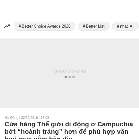
Better Choice Awards 2026
Better List
nhạc AI
Hải Đăng
|
22/12/2019 | 16:03
Cửa hàng Thế giới di động ở Campuchia
bớt “hoành tráng” hơn để phù hợp văn
hoá mua sắm bản địa