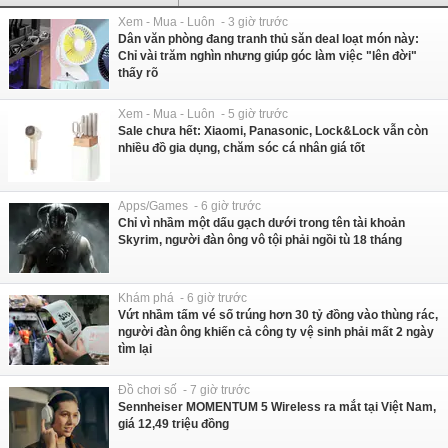
Xem - Mua - Luôn - 3 giờ trước
Dân văn phòng đang tranh thủ săn deal loạt món này:
Chỉ vài trăm nghìn nhưng giúp góc làm việc "lên đời"
thấy rõ
Xem - Mua - Luôn - 5 giờ trước
Sale chưa hết: Xiaomi, Panasonic, Lock&Lock vẫn còn
nhiều đồ gia dụng, chăm sóc cá nhân giá tốt
Apps/Games - 6 giờ trước
Chỉ vì nhầm một dấu gạch dưới trong tên tài khoản
Skyrim, người đàn ông vô tội phải ngồi tù 18 tháng
Khám phá - 6 giờ trước
Vứt nhầm tấm vé số trúng hơn 30 tỷ đồng vào thùng rác,
người đàn ông khiến cả công ty vệ sinh phải mất 2 ngày
tìm lại
Đồ chơi số - 7 giờ trước
Sennheiser MOMENTUM 5 Wireless ra mắt tại Việt Nam,
giá 12,49 triệu đồng