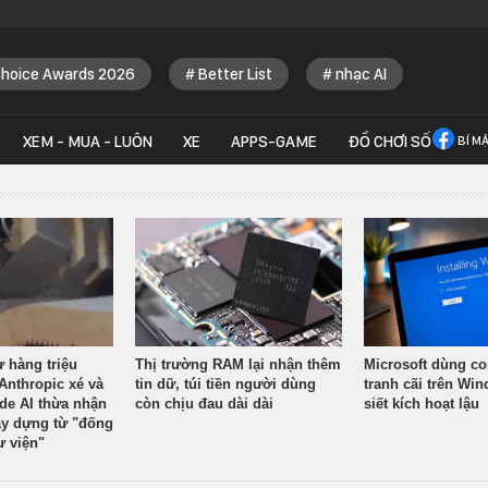
Choice Awards 2026
Better List
nhạc AI
XEM - MUA - LUÔN
XE
APPS-GAME
ĐỒ CHƠI SỐ
BÍ M
ừ hàng triệu
Thị trường RAM lại nhận thêm
Microsoft dùng co
Anthropic xé và
tin dữ, túi tiền người dùng
tranh cãi trên Wi
ude AI thừa nhận
còn chịu đau dài dài
siết kích hoạt lậu
y dựng từ "đống
ư viện"