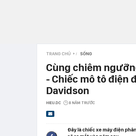
TRANG CHỦ
SỐNG
›
Cùng chiêm ngưỡng
- Chiếc mô tô điện 
Davidson
HIEU.DC
8 NĂM TRƯỚC
Đây là chiếc xe máy điện phâ