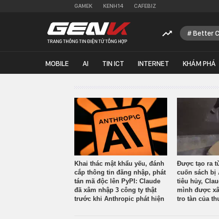
GAMEK
KENH14
CAFEBIZ
Better 
MOBILE
AI
TIN ICT
INTERNET
KHÁM PHÁ
Khai thác mật khẩu yếu, đánh
Được tạo ra t
cắp thông tin đăng nhập, phát
cuốn sách bị 
tán mã độc lên PyPI: Claude
tiêu hủy, Cla
đã xâm nhập 3 công ty thật
mình được xâ
trước khi Anthropic phát hiện
tro tàn của th