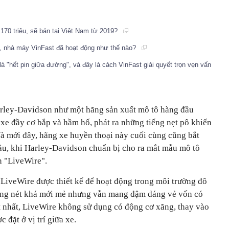
170 triệu, sẽ bán tại Việt Nam từ 2019?
h, nhà máy VinFast đã hoạt động như thế nào?
là "hết pin giữa đường", và đây là cách VinFast giải quyết trọn vẹn vấn
arley-Davidson như một hãng sản xuất mô tô hàng đầu
xe đầy cơ bắp và hầm hố, phát ra những tiếng nẹt pô khiến
Và mới đây, hãng xe huyền thoại này cuối cùng cũng bắt
cầu, khi Harley-Davidson chuẩn bị cho ra mắt mẫu mô tô
n "LiveWire".
 LiveWire được thiết kế để hoạt động trong môi trường đô
ường nét khá mới mẻ nhưng vẫn mang đậm dáng vẻ vốn có
 nhất, LiveWire không sử dụng có động cơ xăng, thay vào
 đặt ở vị trí giữa xe.