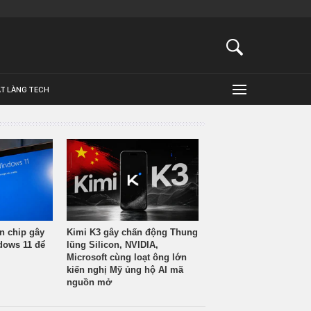
ẬT LÀNG TECH
n chip gây
Kimi K3 gây chấn động Thung
ndows 11 để
lũng Silicon, NVIDIA,
Microsoft cùng loạt ông lớn
kiến nghị Mỹ ủng hộ AI mã
nguồn mở