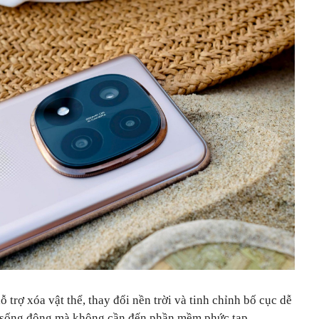
 trợ xóa vật thể, thay đổi nền trời và tinh chỉnh bố cục dễ
 sống động mà không cần đến phần mềm phức tạp.