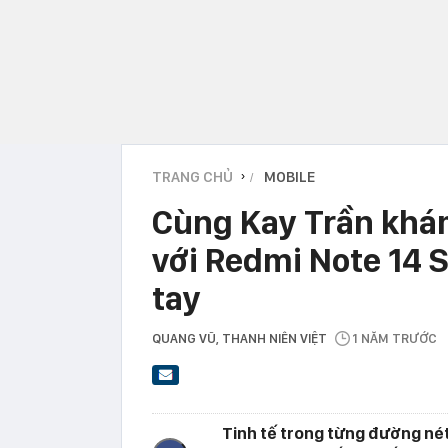
TRANG CHỦ
MOBILE
›
Cùng Kay Trần khá
với Redmi Note 14 
tay
QUANG VŨ
, THANH NIÊN VIỆT
1 NĂM TRƯỚC
Tinh tế trong từng đường nét