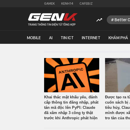
GAMEK
KENH14
CAFEBIZ
Better 
MOBILE
AI
TIN ICT
INTERNET
KHÁM PHÁ
Khai thác mật khẩu yếu, đánh
Được tạo ra t
cắp thông tin đăng nhập, phát
cuốn sách bị 
tán mã độc lên PyPI: Claude
tiêu hủy, Cla
đã xâm nhập 3 công ty thật
mình được xâ
trước khi Anthropic phát hiện
tro tàn của th