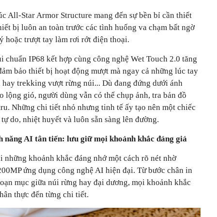
rúc All-Star Armor Structure mang đến sự bền bỉ cần thiết
hiết bị luôn an toàn trước các tình huống va chạm bất ngờ
 hoặc trượt tay làm rơi rớt điện thoại.
i chuẩn IP68 kết hợp cùng công nghệ Wet Touch 2.0 tăng
ảm bảo thiết bị hoạt động mượt mà ngay cả những lúc tay
ội hay trekking vượt rừng núi... Dù đang đứng dưới ánh
o lộng gió, người dùng vẫn có thể chụp ảnh, tra bản đồ
tru. Những chi tiết nhỏ nhưng tinh tế ấy tạo nên một chiếc
 tự do, nhiệt huyết và luôn sẵn sàng lên đường.
năng AI tân tiến: lưu giữ mọi khoảnh khắc đáng giá
ại những khoảnh khắc đáng nhớ một cách rõ nét nhờ
200MP ứng dụng công nghệ AI hiện đại. Từ bước chân in
ngoạn mục giữa núi rừng hay đại dương, mọi khoảnh khắc
ân thực đến từng chi tiết.