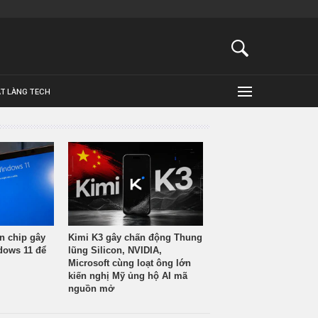
ẬT LÀNG TECH
n chip gây
Kimi K3 gây chấn động Thung
ndows 11 để
lũng Silicon, NVIDIA,
Microsoft cùng loạt ông lớn
kiến nghị Mỹ ủng hộ AI mã
nguồn mở