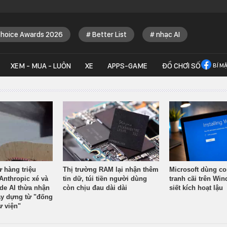
Choice Awards 2026
Better List
nhạc AI
XEM - MUA - LUÔN
XE
APPS-GAME
ĐỒ CHƠI SỐ
BÍ M
ừ hàng triệu
Thị trường RAM lại nhận thêm
Microsoft dùng co
Anthropic xé và
tin dữ, túi tiền người dùng
tranh cãi trên Wi
ude AI thừa nhận
còn chịu đau dài dài
siết kích hoạt lậu
y dựng từ "đống
ư viện"