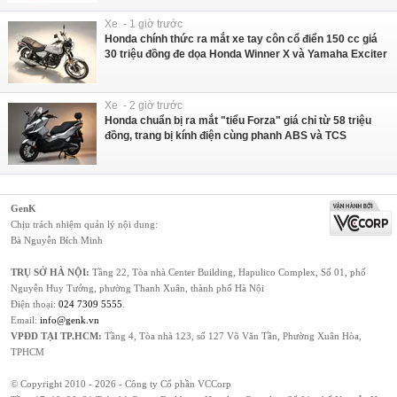
Xe - 1 giờ trước
Honda chính thức ra mắt xe tay côn cổ điển 150 cc giá
30 triệu đồng đe dọa Honda Winner X và Yamaha Exciter
Xe - 2 giờ trước
Honda chuẩn bị ra mắt "tiểu Forza" giá chỉ từ 58 triệu
đồng, trang bị kính điện cùng phanh ABS và TCS
GenK
Chịu trách nhiệm quản lý nội dung:
Bà Nguyễn Bích Minh
TRỤ SỞ HÀ NỘI:
Tầng 22, Tòa nhà Center Building, Hapulico Complex, Số 01, phố
Nguyễn Huy Tưởng, phường Thanh Xuân, thành phố Hà Nội
Điện thoại:
024 7309 5555
.
Email:
info@genk.vn
VPĐD TẠI TP.HCM:
Tầng 4, Tòa nhà 123, số 127 Võ Văn Tần, Phường Xuân Hòa,
TPHCM
© Copyright 2010 - 2026 - Công ty Cổ phần VCCorp