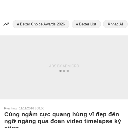
Better Choice Awards 2026
Better List
nhạc AI
Ryankog
|
11/11/2016 | 08:00
Cùng ngắm cực quang hùng vĩ đẹp đến
ngỡ ngàng qua đoạn video timelapse kỳ
công