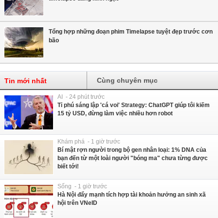
Tổng hợp những đoạn phim Timelapse tuyệt đẹp trước cơn
bão
Cùng chuyên mục
Tin mới nhất
AI - 24 phút trước
Tỉ phú sáng lập 'cá voi' Strategy: ChatGPT giúp tôi kiếm
15 tỷ USD, đừng làm việc nhiều hơn robot
Khám phá - 1 giờ trước
Bí mật rợn người trong bộ gen nhân loại: 1% DNA của
bạn đến từ một loài người "bóng ma" chưa từng được
biết tới!
Sống - 1 giờ trước
Hà Nội đẩy mạnh tích hợp tài khoản hưởng an sinh xã
hội trên VNeID