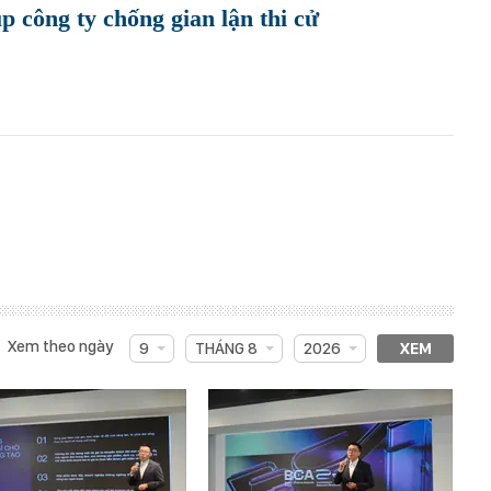
p công ty chống gian lận thi cử
Xem theo ngày
9
THÁNG 8
2026
XEM