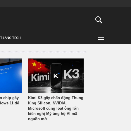
ẬT LÀNG TECH
n chip gây
Kimi K3 gây chấn động Thung
ndows 11 để
lũng Silicon, NVIDIA,
Microsoft cùng loạt ông lớn
kiến nghị Mỹ ủng hộ AI mã
nguồn mở