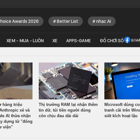
Choice Awards 2026
Better List
nhạc AI
XEM - MUA - LUÔN
XE
APPS-GAME
ĐỒ CHƠI SỐ
BÍ M
ừ hàng triệu
Thị trường RAM lại nhận thêm
Microsoft dùng co
Anthropic xé và
tin dữ, túi tiền người dùng
tranh cãi trên Wi
ude AI thừa nhận
còn chịu đau dài dài
siết kích hoạt lậu
y dựng từ "đống
ư viện"