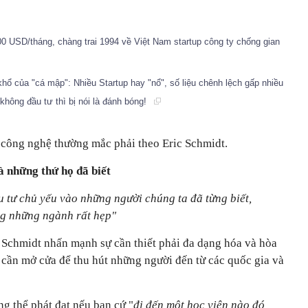
 USD/tháng, chàng trai 1994 về Việt Nam startup công ty chống gian
khổ của "cá mập": Nhiều Startup hay "nổ", số liệu chênh lệch gấp nhiều
hông đầu tư thì bị nói là đánh bóng!
up công nghệ thường mắc phải theo Eric Schmidt.
à những thứ họ đã biết
u tư chủ yếu vào những người chúng ta đã từng biết,
ng những ngành rất hẹp"
 Schmidt nhấn mạnh sự cần thiết phải đa dạng hóa và hòa
 cần mở cửa để thu hút những người đến từ các quốc gia và
g thể phát đạt nếu bạn cứ "
đi đến một học viện nào đó,