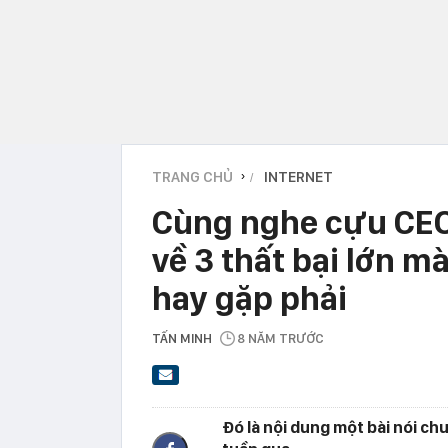
TRANG CHỦ
INTERNET
›
Cùng nghe cựu CEO 
về 3 thất bại lớn m
hay gặp phải
TẤN MINH
8 NĂM TRƯỚC
Đó là nội dung một bài nói c