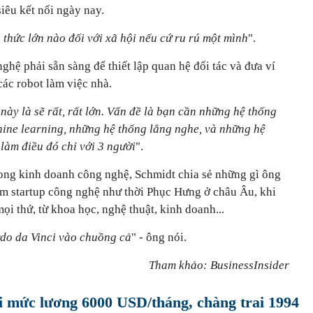
siêu kết nối ngày nay.
 thức lớn nào đối với xã hội nếu cứ ru rú một mình
".
ghệ phải sẵn sàng để thiết lập quan hệ đối tác và đưa ví
các robot làm việc nhà.
này là sẽ rất, rất lớn. Vấn đề là bạn cần những hệ thống
ine learning, những hệ thống lắng nghe, và những hệ
 làm điều đó chỉ với 3 người
".
trong kinh doanh công nghệ, Schmidt chia sẻ những gì ông
làm startup công nghệ như thời Phục Hưng ở châu Âu, khi
i thứ, từ khoa học, nghệ thuật, kinh doanh...
do da Vinci vào chuồng cả
" - ông nói.
Tham khảo: BusinessInsider
i mức lương 6000 USD/tháng, chàng trai 1994