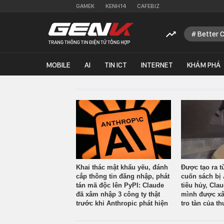
GAMEK
KENH14
CAFEBIZ
Better 
MOBILE
AI
TIN ICT
INTERNET
KHÁM PHÁ
Khai thác mật khẩu yếu, đánh
Được tạo ra t
cắp thông tin đăng nhập, phát
cuốn sách bị 
tán mã độc lên PyPI: Claude
tiêu hủy, Cla
đã xâm nhập 3 công ty thật
mình được xâ
trước khi Anthropic phát hiện
tro tàn của th