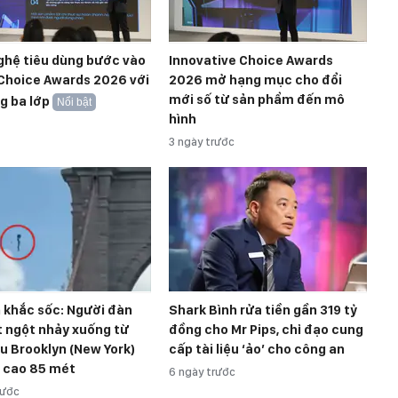
ghệ tiêu dùng bước vào
Innovative Choice Awards
Choice Awards 2026 với
2026 mở hạng mục cho đổi
mới số từ sản phẩm đến mô
g ba lớp
Nổi bật
hình
3 ngày trước
 khắc sốc: Người đàn
Shark Bình rửa tiền gần 319 tỷ
t ngột nhảy xuống từ
đồng cho Mr Pips, chỉ đạo cung
u Brooklyn (New York)
cấp tài liệu ‘ảo’ cho công an
ộ cao 85 mét
6 ngày trước
rước