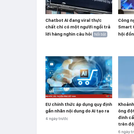
Chatbot AI đang viral thực
Công n
chất chỉ có một người ngồi trả
Smart 
lời hàng nghìn câu hỏi
hội đồn
Nổi bật
EU chính thức áp dụng quy định
Khoảnh
gắn nhãn nội dung do AI tạo ra
ông độ
đỉnh cầ
4 ngày trước
trên đ
6 ngày t