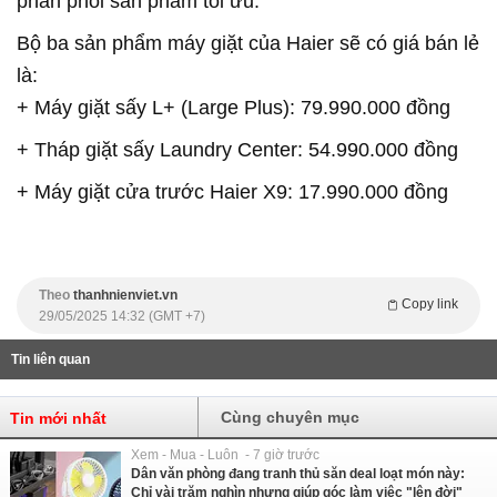
phân phối sản phẩm tối ưu.
Bộ ba sản phẩm máy giặt của Haier sẽ có giá bán lẻ
là:
+ Máy giặt sấy L+ (Large Plus): 79.990.000 đồng
+ Tháp giặt sấy Laundry Center: 54.990.000 đồng
+ Máy giặt cửa trước Haier X9: 17.990.000 đồng
Theo
thanhnienviet.vn
Copy link
29/05/2025 14:32 (GMT +7)
Tin liên quan
Cùng chuyên mục
Tin mới nhất
Xem - Mua - Luôn - 7 giờ trước
Dân văn phòng đang tranh thủ săn deal loạt món này:
Chỉ vài trăm nghìn nhưng giúp góc làm việc "lên đời"