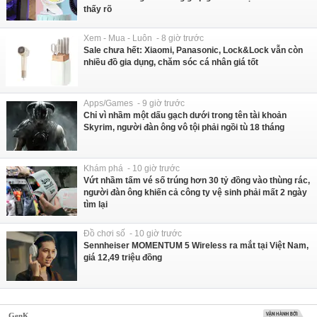
thấy rõ
Xem - Mua - Luôn - 8 giờ trước
Sale chưa hết: Xiaomi, Panasonic, Lock&Lock vẫn còn
nhiều đồ gia dụng, chăm sóc cá nhân giá tốt
Apps/Games - 9 giờ trước
Chỉ vì nhầm một dấu gạch dưới trong tên tài khoản
Skyrim, người đàn ông vô tội phải ngồi tù 18 tháng
Khám phá - 10 giờ trước
Vứt nhầm tấm vé số trúng hơn 30 tỷ đồng vào thùng rác,
người đàn ông khiến cả công ty vệ sinh phải mất 2 ngày
tìm lại
Đồ chơi số - 10 giờ trước
Sennheiser MOMENTUM 5 Wireless ra mắt tại Việt Nam,
giá 12,49 triệu đồng
GenK