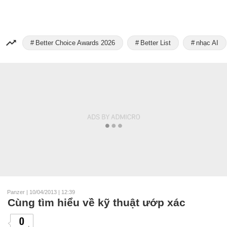
Better Choice Awards 2026
Better List
nhạc AI
Panzer
|
10/04/2013 | 12:39
Cùng tìm hiểu về kỹ thuật ướp xác
0